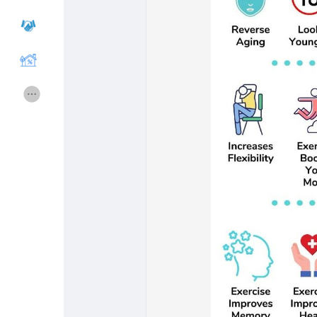
Cours
Mes cours
Forums
Film
Jeux
Développeurs
Récompenses
Entreprises locales
Runsound music
La silver économie
Affiliation Matrice 3x9
Récompenses