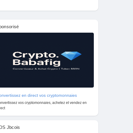
ponsorisé
nvertissez en direct vos cryptomonnaies
nvertissez vos cryptomonnaies, achetez et vendez en
rect
DS Jbcois