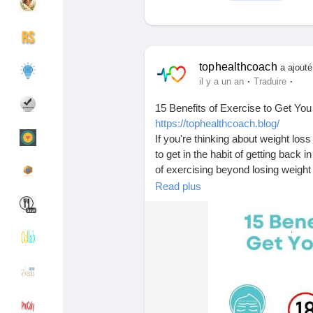
Découvrir Groupes
Mes groupes
tophealthcoach
a ajout
·
·
il y a un an
Traduire
15 Benefits of Exercise to Get Yo
Découvrir Pages
Pages aimées
https://tophealthcoach.blog/
If you're thinking about weight los
to get in the habit of getting bac
of exercising beyond losing weight a
Articles populaires
Découvrir les articles
exercise that will help motivate you
Read plus
how to lose weight |
#WeightLossTips
#FitnessGoals
#
Financement
Mon financement
#CleanEating
#WorkoutMotivation
#GetFit
#FatBurn
#WellnessJourn
#NutritionMatters
#FitLifestyle
#Sl
Offres
Mes Offres
#MealPrepIdeas
#Transformation
Emplois
Mes emplois