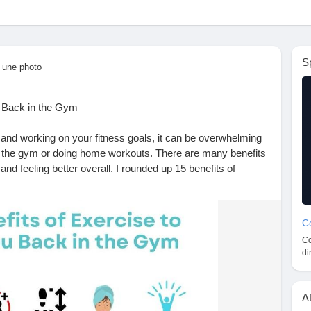
S
é une photo
u Back in the Gym
s and working on your fitness goals, it can be overwhelming
k in the gym or doing home workouts. There are many benefits
nd feeling better overall. I rounded up 15 benefits of
 to start working out. Tap the pin for detailed explanations.
HealthyLiving
#FatLossJourney
#LoseWeightSmart
Co
#CalorieDeficit
#EatClean
#FitnessTips
#HealthyHabits
Co
ey
#BodyGoals
#WeightLossMotivation
#HealthTips
di
imDown
#FitnessInspo
#HealthyChoices
#BurnFatFast
Journey
#FitnessMindset
#StayActive
#HealthyWeightLoss
A