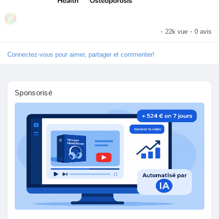
Jeux
·
22k vue
·
0 avis
Développeurs
Connectez-vous pour aimer, partager et commenter!
Récompenses
Sponsorisé
Entreprises locales
Runsound music
La silver économie
Affiliation Matrice 3x9