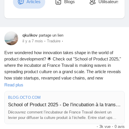
Articles
Blogs
Utilisateurs
Découvrir Marketplace
qkulikov
partage un lien
·
·
il y a 7 mois
Traduire
Mes produits
Ever wondered how innovation takes shape in the world of
product development? 🌟 Check out "School of Product 2025,"
where the incubator at France Travail is making waves in
spreading product culture on a grand scale. The article reveals
Découvrir Groupes
how state startups, revamped value chains, and new
management styles are paving the way for a transformative
Read plus
approach.
Mes groupes
BLOG.OCTO.COM
It’s fascinating to see how some strategies work while others hit
School of Product 2025 - De l'incubation à la transformation produit
roadblocks—reminds me of those times we brainstormed ideas
Découvrez comment l’incubateur de France Travail devient un
that sounded amazing at first but needed a bit of tweaking!
levier pour diffuser la culture produit à l’échelle. Entre start ups
Découvrir Pages
d’État, réorganisation en chaînes de valeur et nouveaux modes de
·
3k vue
·
0 avis
So, what’s next for product transformation? It’s an exciting
pilotage, l’article montre ce qui fonctionne, ce qui blo