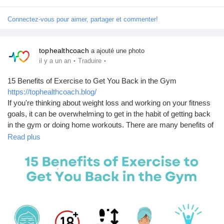
journey, and the future looks bright!
Pages aimées
Connectez-vous pour aimer, partager et commenter!
Read more:
https://blog.octo.com/school-of-product-2025-de-
l'
incubation-a-la-transformation-produit
tophealthcoach
a ajouté une photo
#ProductDevelopment
#Innovation
#FranceTravail
·
·
il y a un an
Traduire
Articles populaires
#StartupCulture
#TransformationJourney
15 Benefits of Exercise to Get You Back in the Gym
https://tophealthcoach.blog/
Découvrir les articles
If you're thinking about weight loss and working on your fitness
goals, it can be overwhelming to get in the habit of getting back
in the gym or doing home workouts. There are many benefits of
Financement
exercising beyond losing weight and feeling better overall. I
Read plus
rounded up 15 benefits of exercise that will help motivate you to
start working out. Tap the pin for detailed explanations. how to
Mon financement
lose weight |
#WeightLossTips
#FitnessGoals
#HealthyLiving
#FatLossJourney
#LoseWeightSmart
#CleanEating
Offres
#WorkoutMotivation
#CalorieDeficit
#EatClean
#FitnessTips
#HealthyHabits
#GetFit
#FatBurn
#WellnessJourney
#BodyGoals
#WeightLossMotivation
#HealthTips