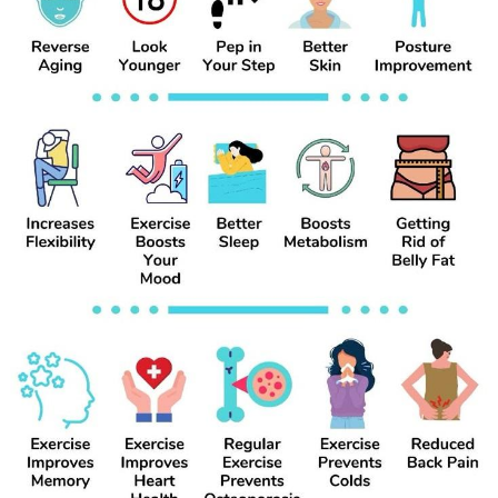
Mes Offres
#NutritionMatters
#FitLifestyle
#SlimDown
#FitnessInspo
#HealthyChoices
#BurnFatFast
#MealPrepIdeas
#TransformationJourney
#FitnessMindset
#StayActive
Emplois
#HealthyWeightLoss
Mes emplois
Cours
Mes cours
Forums
Film