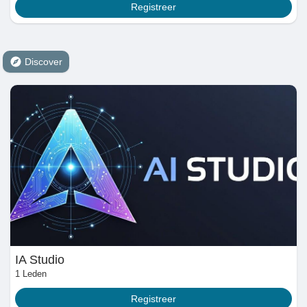
Registreer
hield van pagina 's
Discover
Popular Posts
Discover Posts
Funding
My Funding
IA Studio
Offers
1 Leden
Registreer