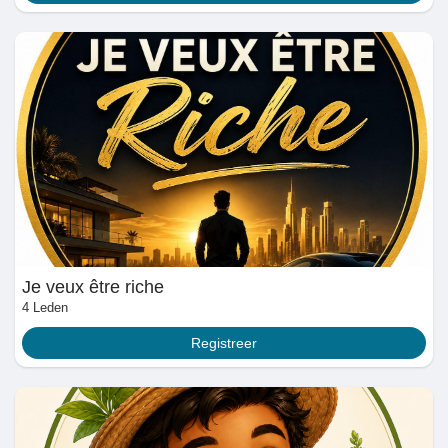
Maak pagina
Jobs
gebruikerslijst
Courses
gebruikerslijst
Je veux être riche
4 Leden
Forums
Registreer
Movies