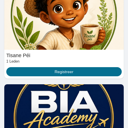
Spellen
Developers
Merits
Tisane Péi
Entreprises locales
1 Leden
Registreer
Runsound music
La silver économie
Affiliation Matrice 3x9