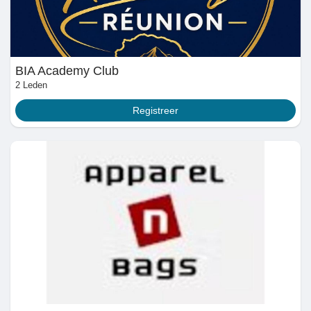
Récompenses
Babarun (BBRN)
BIA Academy Club
2 Leden
Calculez vos calories
Registreer
Collab Influenceurs
Événementiels
Procaly
Affiliation