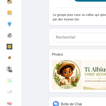
Le groupe pour ceux ou celles qui opten
Découvrir Groupes
Mes groupes
par des tisanes bio.
Découvrir Pages
Pages aimées
Photos
Articles populaires
Découvrir les articles
Financement
Mon financement
Offres
Mes Offres
Boîte de Chat
Emplois
Mes emplois