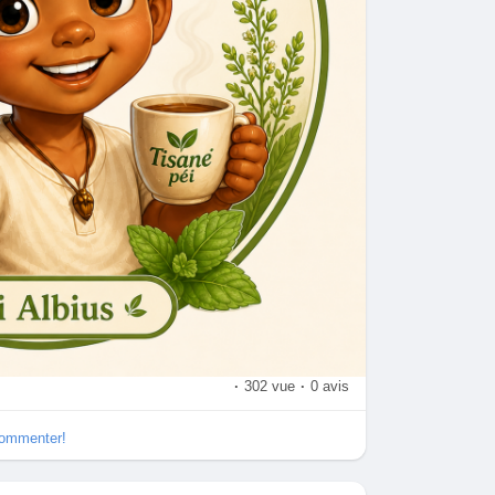
·
302 vue
·
0 avis
commenter!