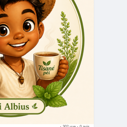
·
302 vue
·
0 avis