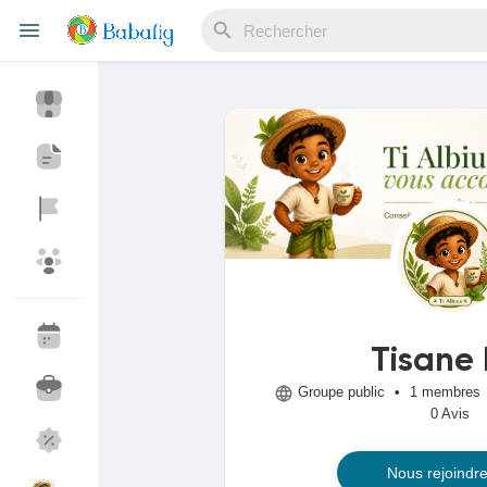
Reels
Découvrir Evènements
Mes événements
Découvrir Blogs
Mes Articles
Tisane 
Groupe public
•
1 membres
0 Avis
Découvrir Marketplace
Mes produits
Nous rejoindr