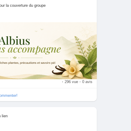
our la couverture du groupe
·
296 vue
·
0 avis
commenter!
 lien