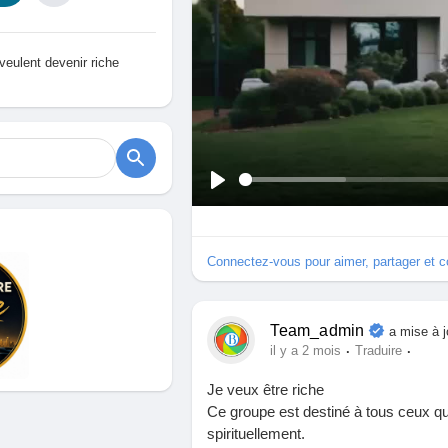
veulent devenir riche
S
e
d
Connectez-vous pour aimer, partager et 
i
v
e
r
Team_admin
a mise à j
t
·
·
il y a 2 mois
Traduire
i
Je veux être riche
r
Ce groupe est destiné à tous ceux qu
spirituellement.