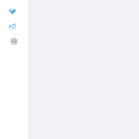
Cours
Mes cours
Forums
Film
Jeux
Développeurs
Récompenses
Entreprises locales
Runsound music
La silver économie
Affiliation Matrice 3x9
Récompenses