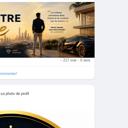
m
a
g
e
·
217 vue
·
0 avis
commenter!
 sa photo de profil