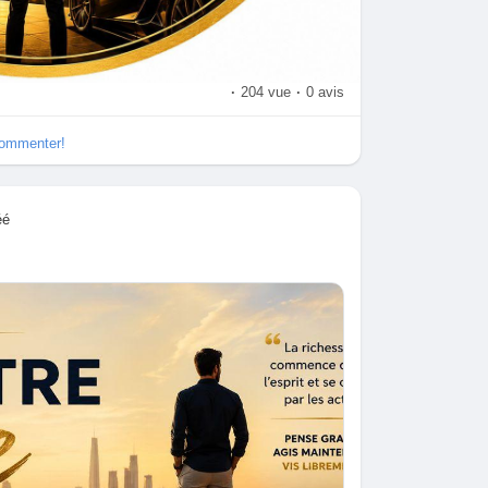
·
204 vue
·
0 avis
commenter!
éé