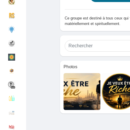
Ce groupe est destiné à tous ceux qui 
Découvrir Groupes
Mes groupes
matériellement et spirituellement.
Découvrir Pages
Pages aimées
Photos
Articles populaires
Découvrir les articles
Financement
Mon financement
Offres
Mes Offres
Emplois
Mes emplois