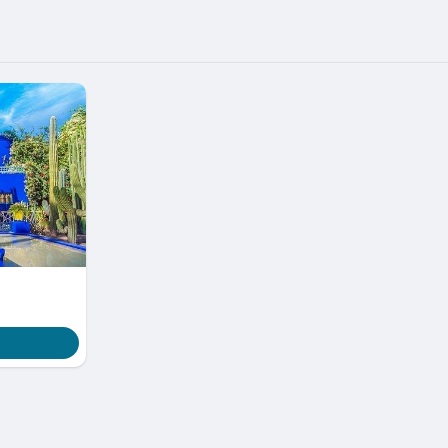
lgst
n
g/en