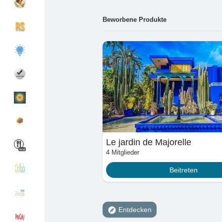
Beworbene Produkte
Entdecken Gruppen
Meine Gruppen
Entdecken Seiten
Seiten denen du fo
Beliebte Beiträge
Beiträge entdecke
Le jardin de Majorelle
4 Mitglieder
Spendenaufruf
Meine Finanzierun
Beitreten
Angebote
Angebote
Entdecken
Jobs
Jobs