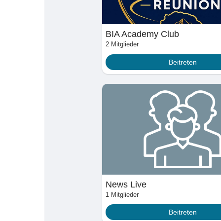
Babarun (BBRN)
Calculez vos calori
BIA Academy Club
Collab Influenceurs
Événementiels
2 Mitglieder
Beitreten
Procaly
Affiliation
Prêts Immobiliers
News Live
1 Mitglieder
Beitreten