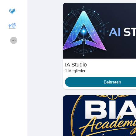
Gruppen
Gruppen
Foren
Filme
Spiele
Entwickler
IA Studio
1 Mitglieder
Merits
Entreprises locales
Beitreten
Runsound music
La silver économie
Affiliation Matrice 3x9
Récompenses