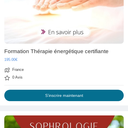
Mes Offres
Emplois
Mes emplois
Formation Thérapie énergétique certifiante
Cours
195.00€
France
Mes cours
0 Avis
Forums
S’inscrire maintenant
Film