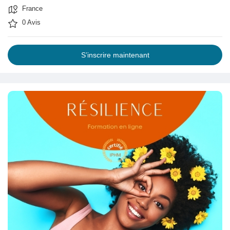
France
Récompenses
0 Avis
Babarun (BBRN)
S’inscrire maintenant
Calculez vos calories
Collab Influenceurs
Événementiels
Procaly
Affiliation