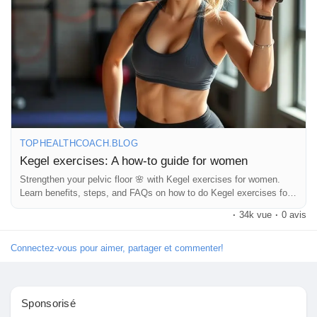
#corestrength
#pelvicfloorhealth
#pregnancytips
#newmomlife
Pages aimées
#pelvicfloorworkout
#howtokegel
#fitnessforwomen
#pelvicfloorexercises
#womensupportingwomen
#mindbodyhealth
#dailyhealthtips
#womensfitness
#selflovejourney
#bladderhealth
#confidenceboost
Articles populaires
#healthandwellness
#naturalhealing
Découvrir les articles
TOPHEALTHCOACH.BLOG
Kegel exercises: A how-to guide for women
Financement
Strengthen your pelvic floor 🌸 with Kegel exercises for women.
Learn benefits, steps, and FAQs on how to do Kegel exercises for
women daily.
·
34k vue
·
0 avis
Mon financement
Connectez-vous pour aimer, partager et commenter!
Offres
Sponsorisé