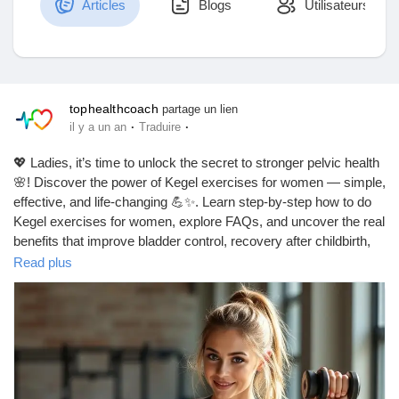
Articles
Blogs
Utilisateurs
Découvrir Marketplace
tophealthcoach
partage un lien
·
·
il y a un an
Traduire
Mes produits
💖 Ladies, it’s time to unlock the secret to stronger pelvic health
🌸! Discover the power of Kegel exercises for women — simple,
effective, and life-changing 💪✨. Learn step-by-step how to do
Kegel exercises for women, explore FAQs, and uncover the real
Découvrir Groupes
benefits that improve bladder control, recovery after childbirth,
and even intimacy 💕. Start today — because your pelvic floor
Read plus
deserves the best care 🌿.
Mes groupes
https://tophealthcoach.blog/kegel_exercises_for_women/
#kegel
#kegelworkout
#kegelexercisesforwomen
#pelvicfloor
Découvrir Pages
#womenshealth
#pelvichealth
#postpartumrecovery
#strongwomen
#selfcare
#intimacytips
#healthylifestyle