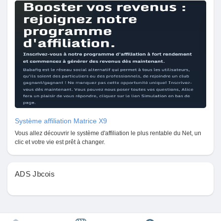
Mes Offres
Emplois
Mes emplois
Cours
Système affiliation Matrice X9
Mes cours
Vous allez découvrir le système d'affiliation le plus rentable du Net, un
clic et votre vie est prêt à changer.
Forums
ADS Jbcois
Film