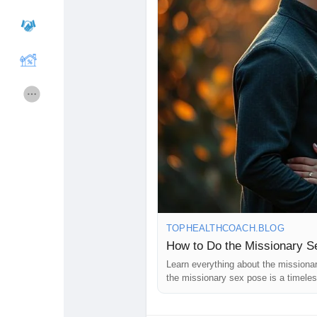
#healthyrelationships
#sexualheali
#mentips
#sexualconnection
#love
#couplesgoals
Cours
Mes cours
Forums
Film
Jeux
Développeurs
Récompenses
Entreprises locales
TOPHEALTHCOACH.BLOG
Runsound music
La silver économie
How to Do the Missionary S
Learn everything about the missionar
the missionary sex pose is a timeles
Affiliation Matrice 3x9
Récompenses