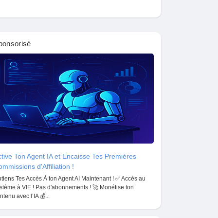
ponsorisé
tive Ton Agent IA et Encaisse Tes Premières
mmissions d'Affiliation !
tiens Tes Accès À ton Agent AI Maintenant ! ✅ Accès au
stème à VIE ! Pas d'abonnements ! 🚀 Monétise ton
ntenu avec l’IA 💰...