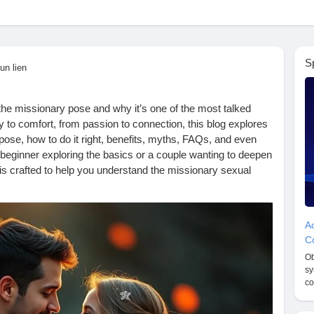
S
un lien
he missionary pose and why it’s one of the most talked
 to comfort, from passion to connection, this blog explores
pose, how to do it right, benefits, myths, FAQs, and even
 beginner exploring the basics or a couple wanting to deepen
 is crafted to help you understand the missionary sexual
x pose missionary. Read till the end, share your thoughts,
 Let’s talk about comfort, pleasure, and intimacy in a real
Ac
Co
-do-the-missionary-sex-position-a-complete-guide/
Ob
sy
pose
#missionarysexualpose
#sexposemissionary
co
intimacy
#lovemakingtips
#sexualwellness
#bedroomtips
clife
#bestsexpositions
#sexualintimacy
#intimacymatters