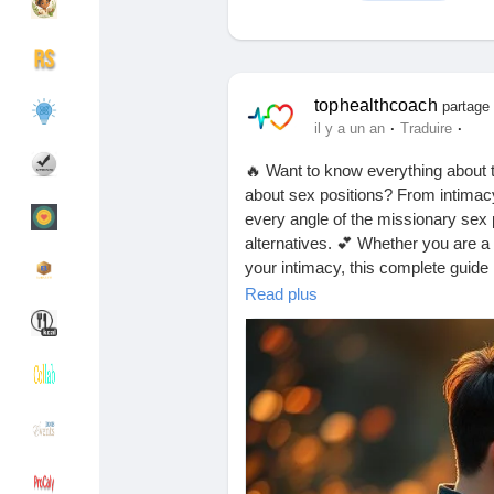
Découvrir Groupes
Mes groupes
tophealthcoach
partage 
·
·
il y a un an
Traduire
🔥 Want to know everything about t
Découvrir Pages
Pages aimées
about sex positions? From intimacy
every angle of the missionary sex 
alternatives. 💕 Whether you are a
your intimacy, this complete guide
Articles populaires
Découvrir les articles
pose and other variations of the se
Read plus
and don’t forget to drop a comment.
way! 🌹✨
Financement
Mon financement
https://tophealthcoach.blog/how-to
Offres
Mes Offres
#missionarypose
#missionarysex
#sexpositions
#relationshipgoals
#
#sexualhealth
#sexguides
#romanti
Emplois
Mes emplois