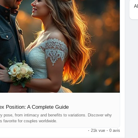
ng
#couplestips
#relationshipadvice
#womenandsex
A
matters
#romanceguide
#deepconnection
#sexeducation
ex Position: A Complete Guide
y pose, from intimacy and benefits to variations. Discover why
s favorite for couples worldwide.
·
21k vue
·
0 avis