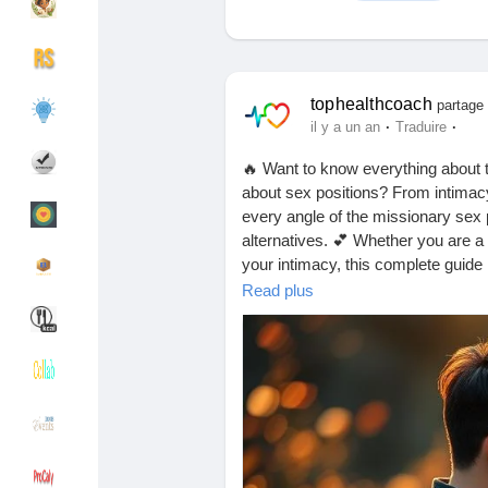
Découvrir Groupes
Mes groupes
tophealthcoach
partage 
·
·
il y a un an
Traduire
🔥 Want to know everything about t
Découvrir Pages
Pages aimées
about sex positions? From intimacy
every angle of the missionary sex 
alternatives. 💕 Whether you are a
your intimacy, this complete guide
Articles populaires
Découvrir les articles
pose and other variations of the se
Read plus
and don’t forget to drop a comment.
way! 🌹✨
Financement
Mon financement
https://tophealthcoach.blog/how-to
Offres
Mes Offres
#missionarypose
#missionarysex
#sexpositions
#relationshipgoals
#
#sexualhealth
#sexguides
#romanti
Emplois
Mes emplois