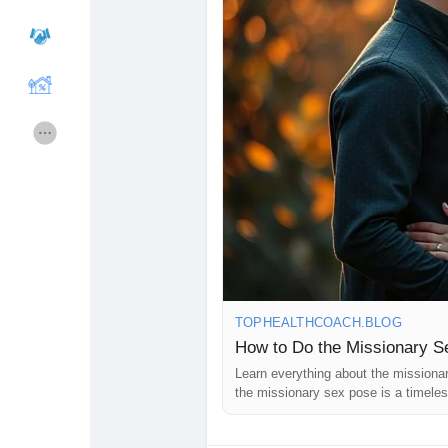
#healthyrelationships
#sexualheali
#mentips
#sexualconnection
#love
#couplesgoals
Cours
Mes cours
Forums
Film
Jeux
Développeurs
Récompenses
Entreprises locales
TOPHEALTHCOACH.BLOG
Runsound music
La silver économie
How to Do the Missionary S
Learn everything about the missionar
the missionary sex pose is a timeles
Affiliation Matrice 3x9
Récompenses