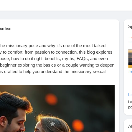
S
un lien
he missionary pose and why it’s one of the most talked
 to comfort, from passion to connection, this blog explores
pose, how to do it right, benefits, myths, FAQs, and even
 beginner exploring the basics or a couple wanting to deepen
 is crafted to help you understand the missionary sexual
x pose missionary. Read till the end, share your thoughts,
 Let’s talk about comfort, pleasure, and intimacy in a real
Le
La
-do-the-missionary-sex-position-a-complete-guide/
po
pose
#missionarysexualpose
#sexposemissionary
intimacy
#lovemakingtips
#sexualwellness
#bedroomtips
A
clife
#bestsexpositions
#sexualintimacy
#intimacymatters