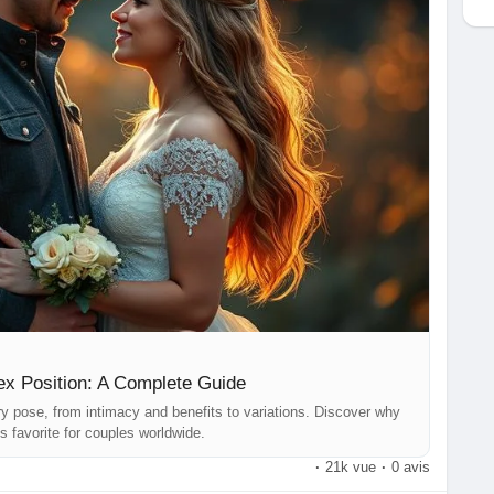
ng
#couplestips
#relationshipadvice
#womenandsex
matters
#romanceguide
#deepconnection
#sexeducation
ex Position: A Complete Guide
y pose, from intimacy and benefits to variations. Discover why
s favorite for couples worldwide.
·
21k vue
·
0 avis