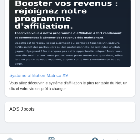
Jeux
Développeurs
Récompenses
Entreprises locales
Système affiliation Matrice X9
Vous allez découvrir le système d'affiliation le plus rentable du Net, un
Runsound music
clic et votre vie est prêt à changer.
La silver économie
ADS Jbcois
Affiliation Matrice 3x9