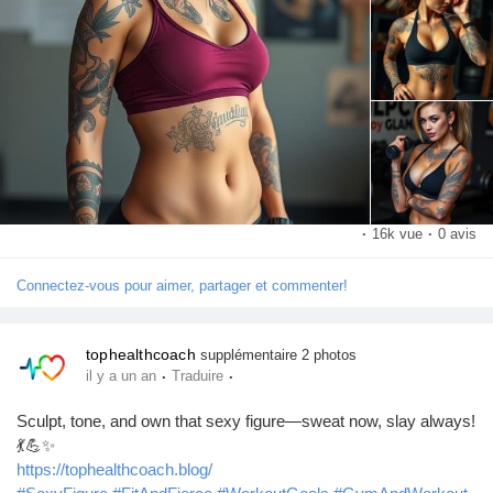
Pages aimées
Articles populaires
Découvrir les articles
·
16k vue
·
0 avis
Financement
Connectez-vous pour aimer, partager et commenter!
Mon financement
tophealthcoach
supplémentaire 2 photos
·
·
il y a un an
Traduire
Sculpt, tone, and own that sexy figure—sweat now, slay always!
Offres
💃💪✨
https://tophealthcoach.blog/