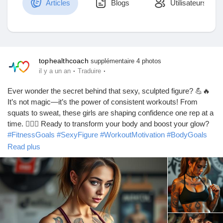
Articles
Blogs
Utilisateurs
Découvrir Marketplace
tophealthcoach
supplémentaire 4 photos
·
·
il y a un an
Traduire
Mes produits
Ever wonder the secret behind that sexy, sculpted figure? 💪🔥
It’s not magic—it’s the power of consistent workouts! From
squats to sweat, these girls are shaping confidence one rep at a
time. 🏋️‍♀️✨ Ready to transform your body and boost your glow?
Découvrir Groupes
#FitnessGoals
#SexyFigure
#WorkoutMotivation
#BodyGoals
#FitGirls
#GymLife
#StrongIsSexy
#FitnessInspo
Read plus
#WorkoutRoutine
#SweatSculpt
#CurvyAndConfident
Mes groupes
#FitChicks
#ActiveLifestyle
#TonedBody
#FitnessAddict
#BootyWorkout
#HealthyIsHot
#FitAndFierce
#NoPainNoGain
#GlowUp
Découvrir Pages