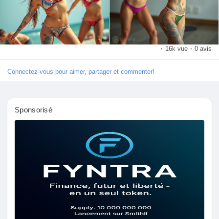
Pages aimées
·
16k vue
·
0 avis
Articles populaires
Connectez-vous pour aimer, partager et commenter!
Découvrir les articles
Sponsorisé
Financement
Mon financement
Offres