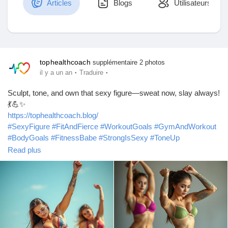
Articles
Blogs
Utilisateurs
Découvrir Marketplace
tophealthcoach
supplémentaire 2 photos
·
·
il y a un an
Traduire
Mes produits
Sculpt, tone, and own that sexy figure—sweat now, slay always!
💃💪✨
https://tophealthcoach.blog/
#SexyFigure
#FitAndFierce
#WorkoutGoals
#GymAndWorkout
Découvrir Groupes
#BodyGoals
#FitnessBabe
#StrongIsSexy
#ToneUp
#WorkoutGymExercises
#SlimThick
#BootyGoals
Read plus
#CurvesAndConfidence
#FitChick
#GymMotivation
Mes groupes
#FitnessAddict
#GymForExercise
#GymAndExercise
#HealthAndFitness
#LeanAndStrong
#ConfidenceInMotion
Découvrir Pages