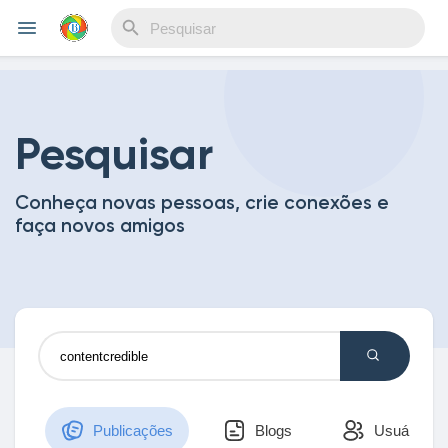
Reels
Pesquisar
Conheça novas pessoas, crie conexões e
Encontrar Eventos
faça novos amigos
Meus eventos
Encontrar Blogs
Publicações
Blogs
Usuários
Blogs