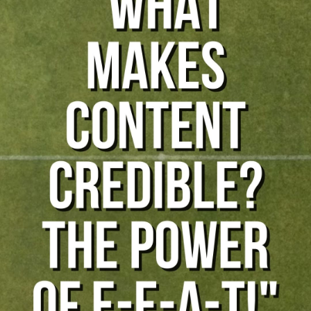
Páginas curtidas
Publicações populares
Discover Posts
Funding
My Funding
Offers