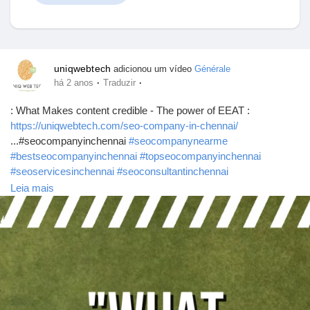
Encontrar Marketplace
uniqwebtech
adicionou um vídeo
Générale
·
·
há 2 anos
Traduzir
Meus produtos
: What Makes content credible - The power of EEAT :
https://uniqwebtech.com/seo-company-in-chennai/
...#seocompanyinchennai
#seocompanynearme
#bestseocompanyinchennai
#topseocompanyinchennai
#seoservicesinchennai
#seoconsultantinchennai
Encontrar Grupos
#seoagencyinchennai
#topseoconsultantinchennai
Leia mais
#bestseoconsultantinchennai
#seoexpert
#ChennaiSEO
#SEO
#digitalmarketing
#uniqwebtech
#contentcredible
#EEAT
Meus grupos
Encontrar Páginas