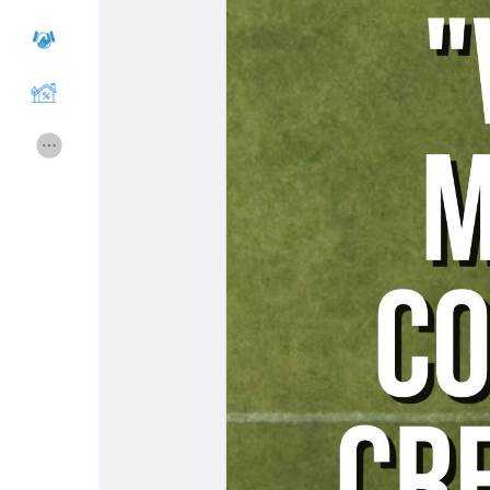
Gruppen
Gruppen
Foren
Filme
Spiele
Entwickler
Merits
Entreprises locales
Runsound music
La silver économie
Affiliation Matrice 3x9
Récompenses