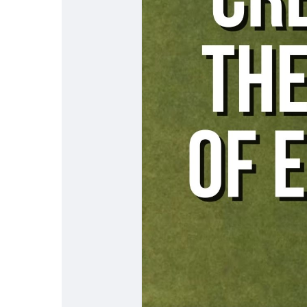
Babarun (BBRN)
Calculez vos calori
Collab Influenceurs
Événementiels
Procaly
Affiliation
Prêts Immobiliers