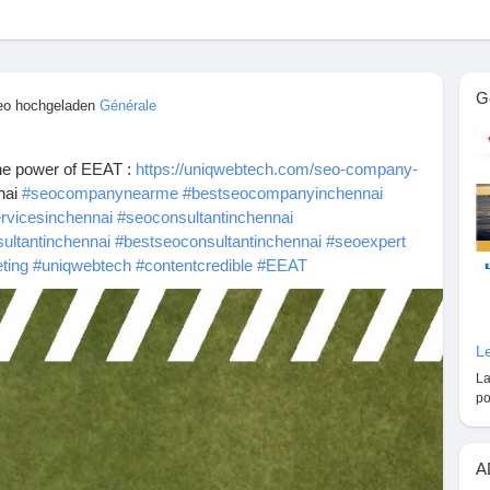
G
deo hochgeladen
Générale
The power of EEAT :
https://uniqwebtech.com/seo-company-
lgst
nai
#seocompanynearme
#bestseocompanyinchennai
rvicesinchennai
#seoconsultantinchennai
ultantinchennai
#bestseoconsultantinchennai
#seoexpert
eting
#uniqwebtech
#contentcredible
#EEAT
n
g/en
Le
La
po
A