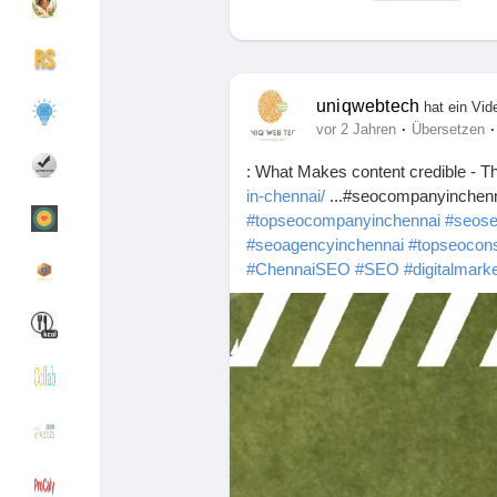
Entdecken Gruppen
Meine Gruppen
uniqwebtech
hat ein Vi
·
·
vor 2 Jahren
Übersetzen
: What Makes content credible - 
Entdecken Seiten
Seiten denen du fo
in-chennai/
...#seocompanyinchen
#topseocompanyinchennai
#seose
#seoagencyinchennai
#topseocons
#ChennaiSEO
#SEO
#digitalmark
Beliebte Beiträge
Beiträge entdecke
Spendenaufruf
Meine Finanzierun
Angebote
Angebote
Jobs
Jobs