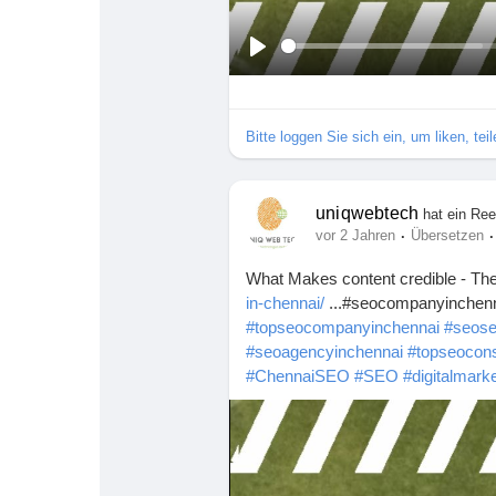
A
b
s
Bitte loggen Sie sich ein, um liken, te
p
i
e
l
uniqwebtech
hat ein Re
e
·
·
vor 2 Jahren
Übersetzen
n
What Makes content credible - Th
in-chennai/
...#seocompanyinchen
#topseocompanyinchennai
#seose
#seoagencyinchennai
#topseocons
#ChennaiSEO
#SEO
#digitalmark