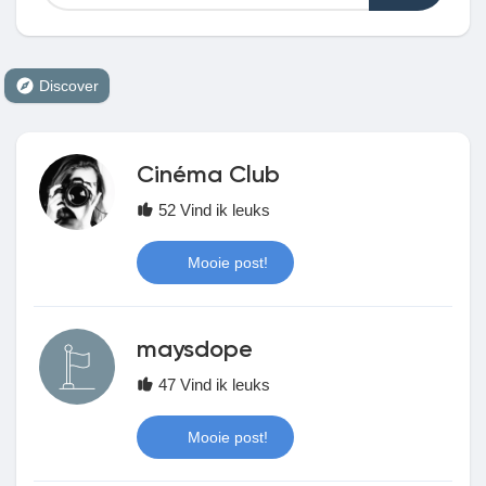
Discover
Discover Market
My Products
Cinéma Club
52 Vind ik leuks
Mooie post!
Discover Groepen
My Groups
maysdope
47 Vind ik leuks
Mooie post!
Discover Pagina