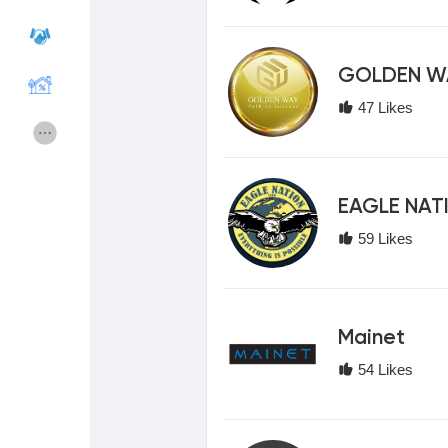
Cours
Mes cours
GOLDEN W
47 Likes
Forums
Film
Jeux
Développeurs
EAGLE NA
59 Likes
Récompenses
Entreprises locales
Runsound music
La silver économie
Mainet
54 Likes
Affiliation Matrice 3x9
Récompenses