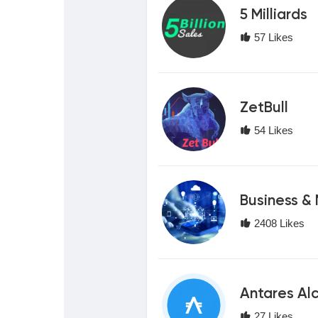
Babarun (BBRN)
Calculez vos calories
5 Milliards
57 Likes
Collab Influenceurs
Événementiels
Procaly
Affiliation
ZetBull
54 Likes
Prêts Immobiliers
Business &
2408 Likes
Antares Al
27 Likes