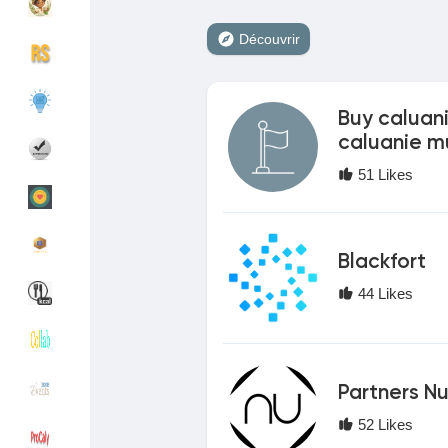
Découvrir
Découvrir Groupes
Mes groupes
Buy caluan
caluanie mu
Découvrir Pages
Pages aimées
51 Likes
Articles populaires
Découvrir les articles
Blackfort
44 Likes
Financement
Mon financement
Offres
Mes Offres
Partners N
52 Likes
Emplois
Mes emplois