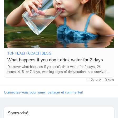
#BodyWarningSigns
#WellnessFacts
#StayHydrated
Pages aimées
#HealthEducation
#PreventDehydration
#DailyHealthTips
#HumanBodyFacts
#HydrationHealth
#HealthBlog
#MindBodyHealth
#LifestyleWellness
#FitnessAndHealth
#SelfCareDaily
#HealthyLivingTips
#WellnessJourney
Articles populaires
#HealthAwareness
#ReadAndLearn
#HealthKnowledge
#BodyCare
#NaturalHealth
#TopHealthCoach
Découvrir les articles
TOPHEALTHCOACH.BLOG
What happens if you don t drink water for 2 days
Financement
Discover what happens if you don’t drink water for 2 days, 24
hours, 4, 5, or 7 days, warning signs of dehydration, and survival
facts.
·
12k vue
·
0 avis
Mon financement
Connectez-vous pour aimer, partager et commenter!
Offres
Sponsorisé