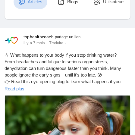
Articles
Blogs
Utilisateurs
Découvrir Marketplace
tophealthcoach
partage un lien
·
·
il y a 7 mois
Traduire
Mes produits
💧 What happens to your body if you stop drinking water?
From headaches and fatigue to serious organ stress,
dehydration can turn dangerous faster than you think. Many
people ignore the early signs—until it’s too late. 😰
Découvrir Groupes
👉 Read this eye-opening blog to learn what happens if you
don’t drink water for 24 hours, 2 days, 4 days, or even 7 days,
Read plus
plus the warning signs your body is begging you to hydrate.
Mes groupes
Your health starts with a glass of water—don’t skip it! 🚰
https://tophealthcoach.blog/what-happens-if-you-don-t-drink-
water-for-2-days/
Découvrir Pages
#DehydrationAwareness
#DrinkMoreWater
#HydrationMatters
#HealthTipsDaily
#WaterIsLife
#HealthyHabits