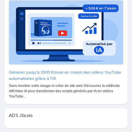
Mes Offres
Emplois
Mes emplois
Cours
Générez jusqu'à 2000 €/mois en créant des vidéos YouTube
Mes cours
automatisées grâce à l'IA
Sans montrer votre visage ni créer de site web Découvrez la méthode
AffiVideo IA pour transformer des scripts générés par IA en vidéos
YouTube...
Forums
ADS Jbcois
Film