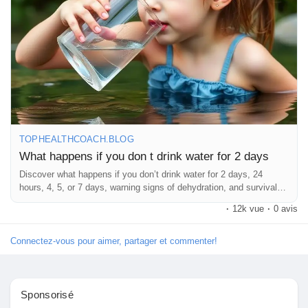
#BodyWarningSigns
#WellnessFacts
#StayHydrated
Pages aimées
#HealthEducation
#PreventDehydration
#DailyHealthTips
#HumanBodyFacts
#HydrationHealth
#HealthBlog
#MindBodyHealth
#LifestyleWellness
#FitnessAndHealth
#SelfCareDaily
#HealthyLivingTips
#WellnessJourney
Articles populaires
#HealthAwareness
#ReadAndLearn
#HealthKnowledge
#BodyCare
#NaturalHealth
#TopHealthCoach
Découvrir les articles
TOPHEALTHCOACH.BLOG
What happens if you don t drink water for 2 days
Financement
Discover what happens if you don’t drink water for 2 days, 24
hours, 4, 5, or 7 days, warning signs of dehydration, and survival
facts.
·
12k vue
·
0 avis
Mon financement
Connectez-vous pour aimer, partager et commenter!
Offres
Sponsorisé