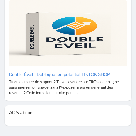
Mes Offres
Emplois
Mes emplois
Cours
Double Éveil : Débloque ton potentiel TIKTOK SHOP
Mes cours
Tu en as marre de stagner ? Tu veux vendre sur TikTok ou en ligne
sans montrer ton visage, sans t?exposer, mais en générant des
revenus ? Cette formation est faite pour toi.
Forums
ADS Jbcois
Film