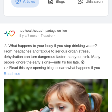
Articles
Blogs
Utilisateurs
Découvrir Marketplace
tophealthcoach
partage un lien
·
·
il y a 7 mois
Traduire
Mes produits
💧 What happens to your body if you stop drinking water?
From headaches and fatigue to serious organ stress,
dehydration can turn dangerous faster than you think. Many
people ignore the early signs—until it’s too late. 😰
Découvrir Groupes
👉 Read this eye-opening blog to learn what happens if you
don’t drink water for 24 hours, 2 days, 4 days, or even 7 days,
Read plus
plus the warning signs your body is begging you to hydrate.
Mes groupes
Your health starts with a glass of water—don’t skip it! 🚰
https://tophealthcoach.blog/what-happens-if-you-don-t-drink-
water-for-2-days/
Découvrir Pages
#DehydrationAwareness
#DrinkMoreWater
#HydrationMatters
#HealthTipsDaily
#WaterIsLife
#HealthyHabits