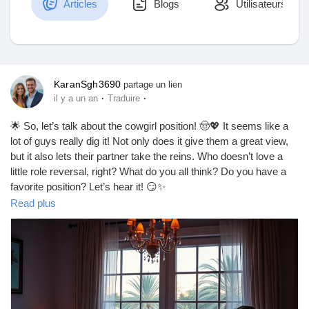
Articles
Blogs
Utilisateurs
Découvrir Marketplace
KaranSgh3690
partage un lien
·
·
il y a un an
Traduire
Mes produits
🌟 So, let’s talk about the cowgirl position! 🤠💖 It seems like a
lot of guys really dig it! Not only does it give them a great view,
but it also lets their partner take the reins. Who doesn’t love a
little role reversal, right? What do you all think? Do you have a
Découvrir Groupes
favorite position? Let’s hear it! 😏✨
https://missionarysexpositions.blogspot.com/2025/09/do-men-
Read plus
like-cowgirl-position.html
Mes groupes
#CowgirlPosition
#LoveLife
#Intimacy
#CouplesGoals
#RelationshipTalk
#SpiceItUp
#BedroomFun
#LoveAndLust
#Passion
#CoupleVibes
#SexualWellness
#ExploreTogether
Découvrir Pages
#RomanticNights
#Connection
#Trust
#FunInTheBedroom
#AdventureAwaits
#LoveJourney
#CoupleGoals
#SexualHealth