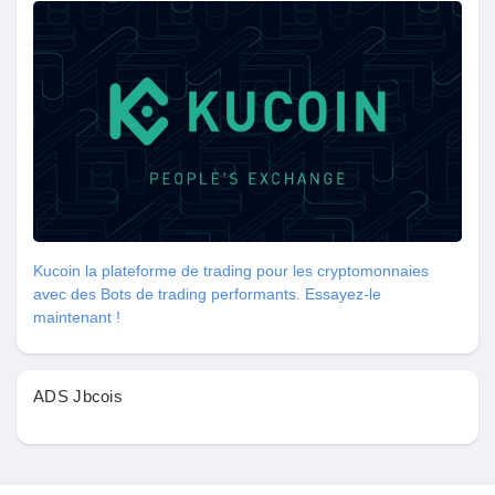
Mes Offres
Emplois
Mes emplois
Cours
Kucoin la plateforme de trading pour les cryptomonnaies
Mes cours
avec des Bots de trading performants. Essayez-le
maintenant !
Forums
ADS Jbcois
Film