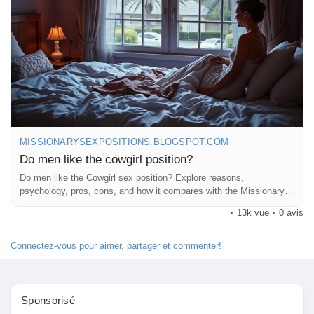
#OpenCommunication
#Pleasure
#IntimateMoments
Pages aimées
#RelationshipAdvice
#GoodVibes
#HappyCouples
#LoveWins
#LetsTalkAboutIt
#SpicyConversations
#EnjoyTheRide
Articles populaires
Découvrir les articles
MISSIONARYSEXPOSITIONS.BLOGSPOT.COM
Do men like the cowgirl position?
Financement
Do men like the Cowgirl sex position? Explore reasons,
psychology, pros, cons, and how it compares with the Missionary
sex position.
·
13k vue
·
0 avis
Mon financement
Connectez-vous pour aimer, partager et commenter!
Offres
Sponsorisé