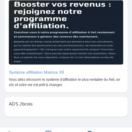
Mes Offres
Emplois
Mes emplois
Cours
Système affiliation Matrice X9
Mes cours
Vous allez découvrir le système d'affiliation le plus rentable du Net, un
clic et votre vie est prêt à changer.
Forums
ADS Jbcois
Film