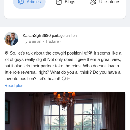
Articles
Blogs
Utilisateurs
Découvrir Marketplace
KaranSgh3690
partage un lien
·
·
il y a un an
Traduire
Mes produits
🌟 So, let’s talk about the cowgirl position! 🤠💖 It seems like a
lot of guys really dig it! Not only does it give them a great view,
but it also lets their partner take the reins. Who doesn’t love a
little role reversal, right? What do you all think? Do you have a
Découvrir Groupes
favorite position? Let’s hear it! 😏✨
https://missionarysexpositions.blogspot.com/2025/09/do-men-
Read plus
like-cowgirl-position.html
Mes groupes
#CowgirlPosition
#LoveLife
#Intimacy
#CouplesGoals
#RelationshipTalk
#SpiceItUp
#BedroomFun
#LoveAndLust
#Passion
#CoupleVibes
#SexualWellness
#ExploreTogether
Découvrir Pages
#RomanticNights
#Connection
#Trust
#FunInTheBedroom
#AdventureAwaits
#LoveJourney
#CoupleGoals
#SexualHealth