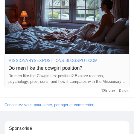
#OpenCommunication
#Pleasure
#IntimateMoments
Pages aimées
#RelationshipAdvice
#GoodVibes
#HappyCouples
#LoveWins
#LetsTalkAboutIt
#SpicyConversations
#EnjoyTheRide
Articles populaires
Découvrir les articles
MISSIONARYSEXPOSITIONS.BLOGSPOT.COM
Do men like the cowgirl position?
Financement
Do men like the Cowgirl sex position? Explore reasons,
psychology, pros, cons, and how it compares with the Missionary
sex position.
·
13k vue
·
0 avis
Mon financement
Connectez-vous pour aimer, partager et commenter!
Offres
Sponsorisé