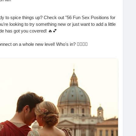
y to spice things up? Check out "56 Fun Sex Positions for
re looking to try something new or just want to add a little
uide has got you covered! 🔥💕
nect on a whole new level! Who's in? 🙋‍♀️🙋‍♂️
gspot.com/2025/09/56-fun-sex-positions-for-
ouplesGoals
#AdventureAwaits
#LoveLife
#Intimacy
ionshipGoals
#SexPositions
#CouplesAdventure
#TrySomethingNew
#BedroomFun
#RomanticNights
dSteamy
#CouplesTherapy
#AdventureTime
#LoveJourney
SpicyLove
#RelationshipAdvice
#LetsGetNaughty