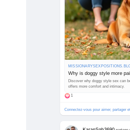
MISSIONARYSEXPOSITIONS.BL
Why is doggy style more pain
Discover why doggy style sex can be
offers more comfort and intimacy.
1
Connectez-vous pour aimer, partager 
KaranSgh3690
partage 