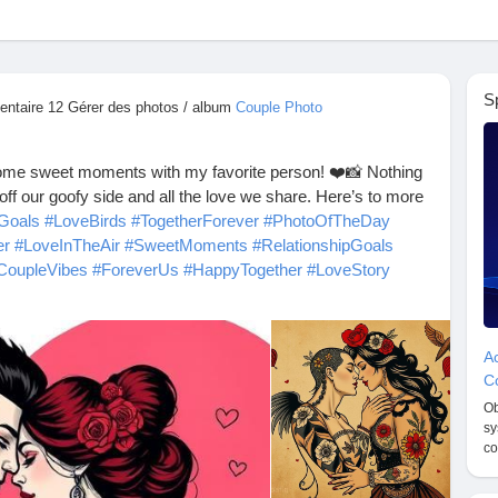
S
entaire 12 Gérer des photos / album
Couple Photo
some sweet moments with my favorite person! ❤️📸 Nothing
off our goofy side and all the love we share. Here’s to more
Goals
#LoveBirds
#TogetherForever
#PhotoOfTheDay
er
#LoveInTheAir
#SweetMoments
#RelationshipGoals
CoupleVibes
#ForeverUs
#HappyTogether
#LoveStory
ve
#UsAgainstTheWorld
#CandidMoments
#CoupleLife
ter
#MakingMemories
#HeartAndSoul
#BestFriends
Ac
Co
Ob
sy
co