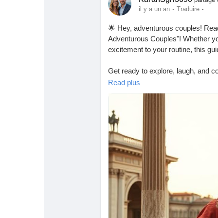
·
·
il y a un an
Traduire
🌟 Hey, adventurous couples! Read
Adventurous Couples"! Whether you'
excitement to your routine, this g
Get ready to explore, laugh, and con
https://missionarysexpositions.blo
Read plus
adventurous.html
#FunInTheBedroom
#SpiceItUp
#C
#ExploreTogether
#Passion
#Relat
#GetCreative
#LoveAndLaughter
#Connection
#PlayfulLove
#HotAn
#IntimateMoments
#FunCouples
#