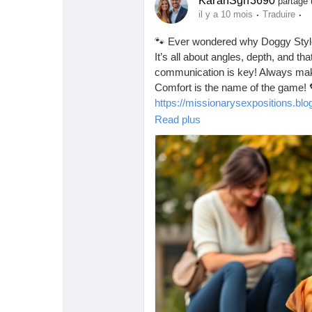
KaranSgh3690
partage 
Babarun (BBRN)
Calculez vos calories
·
·
il y a 10 mois
Traduire
🐾 Ever wondered why Doggy Style
Collab Influenceurs
Événementiels
It’s all about angles, depth, and t
communication is key! Always make
Comfort is the name of the game!
Procaly
Affiliation
https://missionarysexpositions.bl
than.html
Read plus
Prêts Immobiliers
#DoggyStyle
#Intimacy
#Communi
#SexEd
#HealthySex
#ExploreTog
#ComfortFirst
#SexualHealth
#Bod
#IntimateMoments
#SpiceItUp
#Lo
#HappyCouples
#EnjoyTheJourne