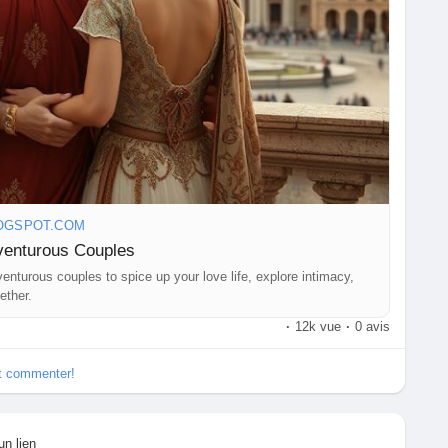
OGSPOT.COM
dventurous Couples
enturous couples to spice up your love life, explore intimacy,
ether.
·
12k vue
·
0 avis
et commenter!
un lien