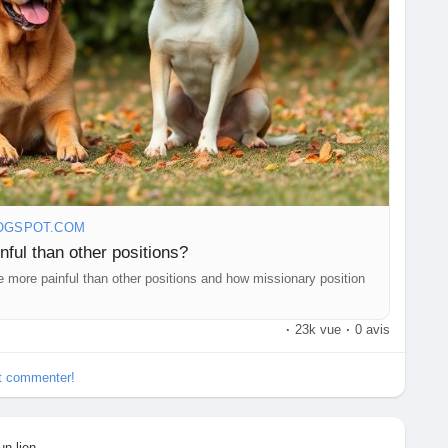
OGSPOT.COM
ful than other positions?
 more painful than other positions and how missionary position
·
23k vue
·
0 avis
et commenter!
un lien