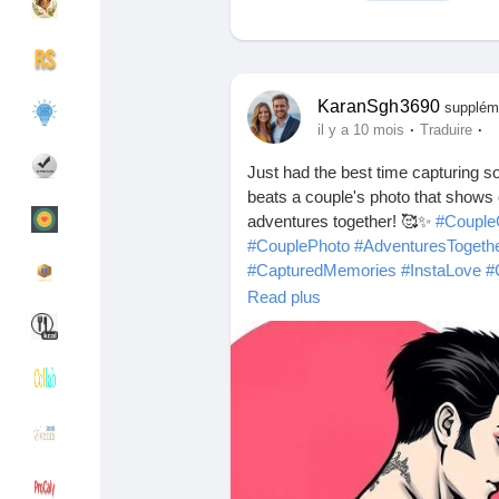
Découvrir Groupes
Mes groupes
KaranSgh3690
supplém
·
·
il y a 10 mois
Traduire
Just had the best time capturing 
Découvrir Pages
Pages aimées
beats a couple's photo that shows 
adventures together! 🥰✨
#Couple
#CouplePhoto
#AdventuresTogeth
#CapturedMemories
#InstaLove
#
Articles populaires
Découvrir les articles
#JoyfulMoments
#SnappedWithLo
Read plus
#TogetherIsBetter
#LoveAndLaugh
#Soulmates
#PhotoFun
Financement
Mon financement
Offres
Mes Offres
Emplois
Mes emplois