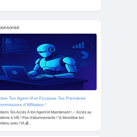
ponsorisé
tive Ton Agent IA et Encaisse Tes Premières
mmissions d'Affiliation !
tiens Tes Accès À ton Agent AI Maintenant ! ✅ Accès au
stème à VIE ! Pas d'abonnements ! 🚀 Monétise ton
ntenu avec l’IA 💰...