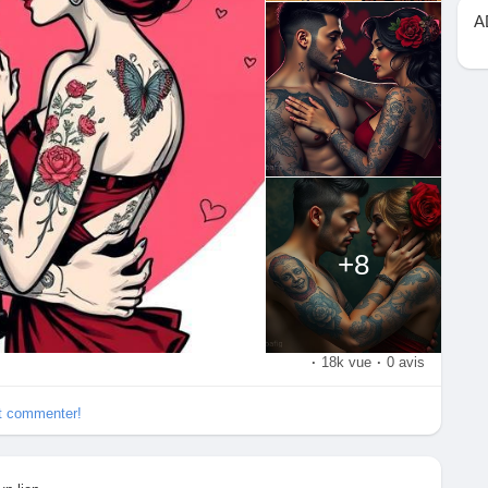
A
+8
·
18k vue
·
0 avis
et commenter!