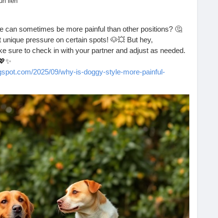
un lien
 can sometimes be more painful than other positions? 🤔
hat unique pressure on certain spots! 🐶💥 But hey,
 sure to check in with your partner and adjust as needed.
 💖✨
ogspot.com/2025/09/why-is-doggy-style-more-painful-
cation
#LoveLife
#Couples
#Pleasure
#Relationships
ether
#Connection
#FunTimes
#Love
#Passion
yPositivity
#PleasurePrinciples
#CoupleGoals
veAndLaughter
#Trust
#Adventure
#SexualWellness
y
#KeepItReal