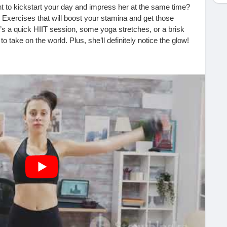
nt to kickstart your day and impress her at the same time?
Exercises that will boost your stamina and get those
’s a quick HIIT session, some yoga stretches, or a brisk
to take on the world. Plus, she’ll definitely notice the glow!
oving! 🚀
h?v=MNwEYGP8ido
s
#StaminaBoost
#SecretExercises
#HealthyLifestyle
ngWorkout
#GetFit
#SurpriseHer
#LoveYourself
#WellnessWarrior
#Fitspiration
#ExerciseTime
ndorphinRush
#FitLife
#StayActive
#CouplesWorkout
ningEnergy
#WorkoutInspiration
#FitnessAddict
tForLife