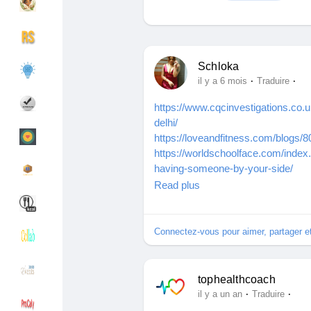
Découvrir Groupes
Mes groupes
Schloka
·
·
il y a 6 mois
Traduire
https://www.cqcinvestigations.co.
Découvrir Pages
Pages aimées
delhi/
https://loveandfitness.com/blogs/
https://worldschoolface.com/index
having-someone-by-your-side/
Articles populaires
Découvrir les articles
https://www.sutori.com/en/story/f
Read plus
QXbGhkU9XepArdWsNgWitPsn
Financement
Mon financement
Connectez-vous pour aimer, partager 
Offres
Mes Offres
tophealthcoach
·
·
il y a un an
Traduire
Emplois
Mes emplois