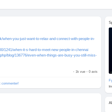
S
uk/when-you-just-want-to-relax-and-connect-with-people-in-
800/1241/when-it-s-hard-to-meet-new-people-in-chennai
.php/blog/136776/even-when-things-are-busy-you-still-miss-
ind-the-comfort-that-comes-with-real-company--
·
1k vue
·
0 avis
F
et commenter!
In
A