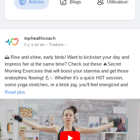
Articles
Blogs
Utilisateurs
Découvrir Marketplace
tophealthcoach
·
·
il y a un an
Traduire
Mes produits
🌅 Rise and shine, early birds! Want to kickstart your day and
impress her at the same time? Check out these 🔥Secret
Morning Exercises that will boost your stamina and get those
endorphins flowing! 💪✨ Whether it’s a quick HIIT session,
Découvrir Groupes
some yoga stretches, or a brisk jog, you’ll feel energized and
ready to take on the world. Plus, she’ll definitely notice the glow!
Read plus
🌟💖
Mes groupes
Ready to surprise her? Let’s get moving! 🚀
Découvrir Pages
https://www.youtube.com/watch?v=MNwEYGP8ido