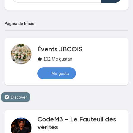
Página de Inicio
Discover Mercado
My Products
Évents JBCOIS
102 Me gustan
Me gusta
Discover Grupos
My Groups
Discover
CodeM3 - Le Fauteuil des
Discover Páginas
vérités