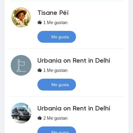
Juegos
Tisane Péï
1 Me gustan
Desarrolladores
Me gusta
Merits
Urbania on Rent in Delhi
Entreprises locales
1 Me gustan
Runsound music
Me gusta
La silver économie
Urbania on Rent in Delhi
2 Me gustan
Affiliation Matrice 3x9
Me gusta