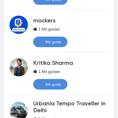
Récompenses
mockers
Babarun (BBRN)
1 Me gustan
Calculez vos calories
Me gusta
Collab Influenceurs
Kritika Sharma
1 Me gustan
Événementiels
Me gusta
Procaly
Urbania Tempo Traveller in
Delhi
Affiliation