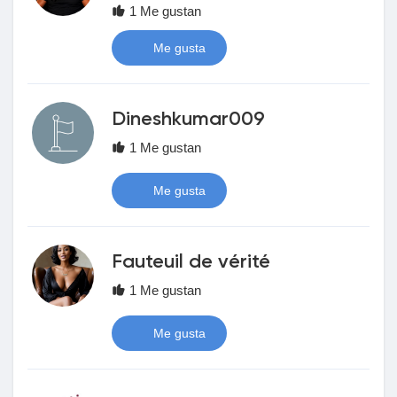
1 Me gustan
le gustaba páginas
Me gusta
Popular Posts
Dineshkumar009
1 Me gustan
Discover Posts
Me gusta
Financiamiento
Fauteuil de vérité
My Funding
1 Me gustan
Me gusta
Ofertas