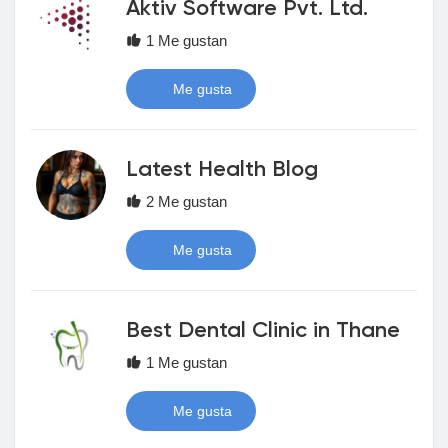
Ofertas
Aktiv Software Pvt. Ltd.
1 Me gustan
Empleos
Me gusta
Empleos
Latest Health Blog
Courses
2 Me gustan
Me gusta
Lista de Usuarios
Best Dental Clinic in Thane
Foros
1 Me gustan
Películas
Me gusta