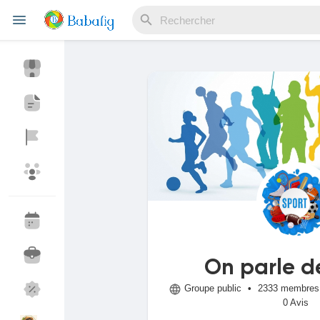
Reels
Découvrir Evènements
Mes événements
Découvrir Blogs
Mes Articles
On parle d
Groupe public
•
2333 membres
Découvrir Marketplace
Mes produits
0 Avis