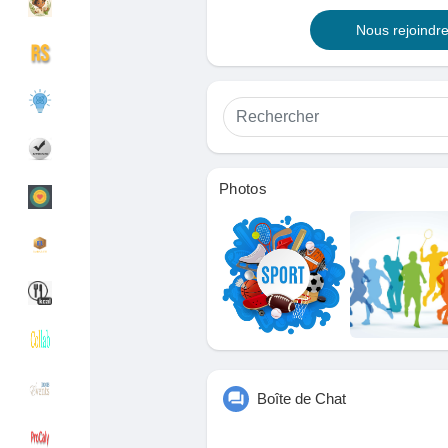
Nous rejoindr
Découvrir Groupes
Mes groupes
Découvrir Pages
Pages aimées
Photos
Articles populaires
Découvrir les articles
Financement
Mon financement
Offres
Mes Offres
Boîte de Chat
Emplois
Mes emplois