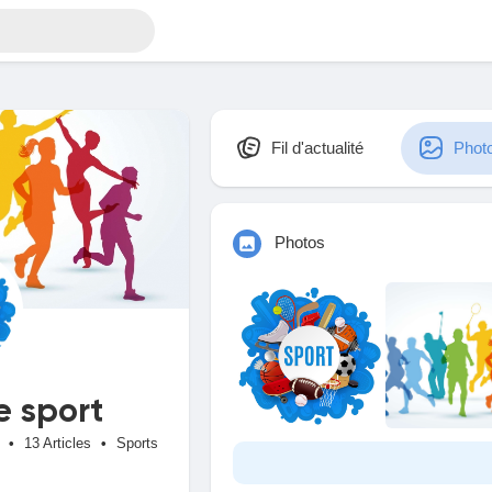
Fil d'actualité
Phot
Photos
e sport
•
13 Articles
•
Sports