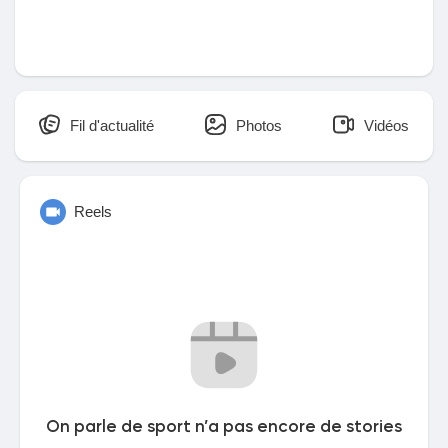
Pages aimées
Articles populaires
Fil d'actualité
Photos
Vidéos
Découvrir les articles
Reels
Financement
Mon financement
Offres
On parle de sport n’a pas encore de stories