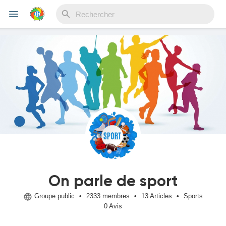
Reels
Découvrir Evènements
Mes événements
On parle de sport
Découvrir Blogs
Groupe public
•
2333 membres
•
13 Articles
•
Sports
0 Avis
Mes Articles