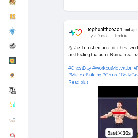
Découvrir Groupes
Mes groupes
tophealthcoach
reel ajo
·
·
il y a 9 mois
Traduire
💪 Just crushed an epic chest work
Découvrir Pages
Pages aimées
and feeling the burn. Remember, c
#ChestDay
#WorkoutMotivation
#
#MuscleBuilding
#Gains
#BodyGo
Articles populaires
Découvrir les articles
#FitnessAddict
#LiftHeavy
#Chest
Read plus
#SculptYourBody
#FitnessGoals
#
#CardioAndWeights
#StayStrong
Financement
Mon financement
Offres
Mes Offres
Emplois
Mes emplois