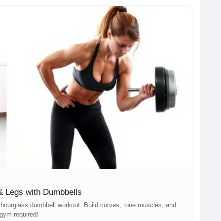
e
#HealthyLifestyle
#GetFit
#StrengthTraining
#Fitspiration
FitnessAddict
#GymLife
#FitForLife
#DumbbellExercises
eUp
#FitnessCommunity
#WellnessJourney
#SweatItOut
ass-workout-glutes-legs-with-dumbbells/
& Legs with Dumbbells
s hourglass dumbbell workout. Build curves, tone muscles, and
gym required!