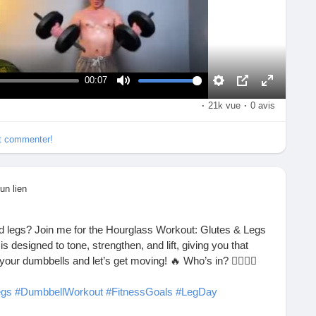
00:07
M
S
I
P
·
21k vue
·
0 avis
u
e
m
l
e
t
a
e
t
t
g
i
et commenter!
i
e
n
n
d
é
g
a
c
un lien
s
n
r
s
a
l
n
nd legs? Join me for the Hourglass Workout: Glutes & Legs
’
 designed to tone, strengthen, and lift, giving you that
i
ur dumbbells and let’s get moving! 🔥 Who’s in? 🙋‍♀️🙋‍♂️
m
a
egs
#DumbbellWorkout
#FitnessGoals
#LegDay
g
y
#FitFam
#WorkoutMotivation
#SculptYourBody