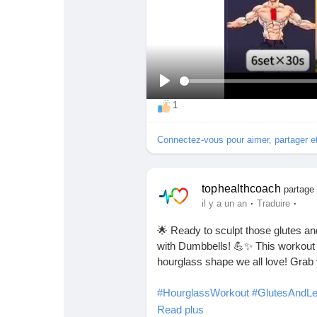
Babarun (BBRN)
Calculez vos calories
Collab Influenceurs
Événementiels
S
Procaly
Affiliation
1
e
d
i
Connectez-vous pour aimer, partager 
Prêts Immobiliers
v
e
r
tophealthcoach
partage 
t
·
·
il y a un an
Traduire
i
r
🌟 Ready to sculpt those glutes a
with Dumbbells! 💪✨ This workout is
hourglass shape we all love! Grab yo
#HourglassWorkout
#GlutesAndL
#GluteActivation
#StrongNotSkinn
Read plus