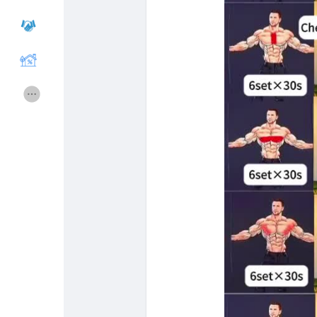
Cours
Mes cours
Forums
Film
Jeux
Développeurs
Récompenses
Entreprises locales
Runsound music
La silver économie
Affiliation Matrice 3x9
Récompenses