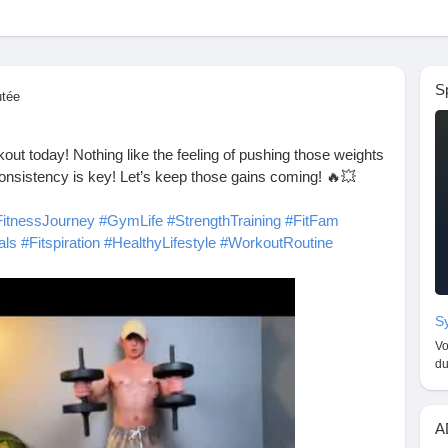
S
utée
out today! Nothing like the feeling of pushing those weights
onsistency is key! Let’s keep those gains coming! 🔥💥
FitnessJourney
#GymLife
#StrengthTraining
#FitFam
als
#Fitspiration
#HealthyLifestyle
#WorkoutRoutine
Workout
#PushUpChallenge
#BenchPress
#DumbbellPress
TrainHard
#NoPainNoGain
#GymTime
#FitLife
#FitnessCommunity
#GetFit
#WorkoutInspiration
Sy
Vo
du
A