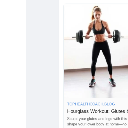
#HomeWorkout
#FitnessJourney
#WorkoutChallenge
#BodyGoals
#
#LegsForDays
#GluteGains
#Ton
#FeelTheBurn
Let’s crush this together! 💥💖
https://tophealthcoach.blog/hourgl
TOPHEALTHCOACH.BLOG
Hourglass Workout: Glutes 
Sculpt your glutes and legs with thi
shape your lower body at home—no 