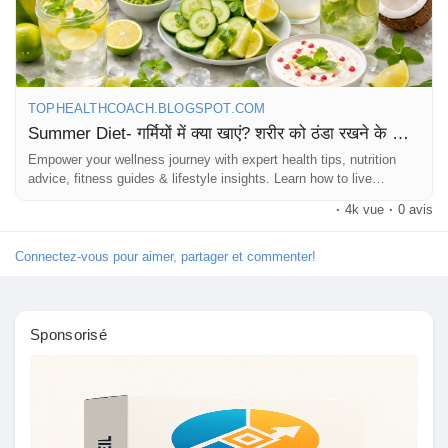
Pages aimées
#SummerDiet
#HealthBlog
#StayHydrated
#HealthyLiving
#WeightLossTips
#FitnessIndia
#SummerHealth
#EatHealthy
#NaturalDiet
#TopHealthCoach
TOPHEALTHCOACH.BLOGSPOT.COM
Articles populaires
Summer Diet- गर्मियों में क्या खाएं? शरीर को ठंडा रखने के लिए पूरी गाइड | Health Blog
Empower your wellness journey with expert health tips, nutrition
advice, fitness guides & lifestyle insights. Learn how to live
Découvrir les articles
healthier every day!
·
4k vue
·
0 avis
Financement
Connectez-vous pour aimer, partager et commenter!
Mon financement
Sponsorisé
Offres