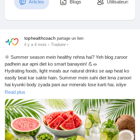
Articles
Blogs
Utilisateurs
Découvrir Marketplace
tophealthcoach
partage un lien
·
·
il y a 4 mois
Traduire
Mes produits
🌞 Summer season mein healthy rehna hai? Yeh blog zaroor
padhein aur apni diet ko smart banayein! 💪🥗
Hydrating foods, light meals aur natural drinks se aap heat ko
easily beat kar sakte hain. Summer mein sahi diet lena zaroori
Découvrir Groupes
hai kyunki body zyada pani aur minerals lose karti hai, isliye
fruits, vegetables aur fluids ko apni daily routine mein include
Read plus
karein
Mes groupes
👉 Read Now:
https://tophealthcoach.blogspot.com/2026/03/summer-diet-
health-blog.html
Découvrir Pages
Stay cool, stay fit & stay healthy this summer! ☀️💧