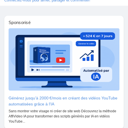
Connectez-vous pour aimer, partager et commenter!
Key Points:
Pages aimées
• Built for unique business needs
• Better customer engagement
Sponsorisé
• Faster task management
Articles populaires
#CustomMobileAppDevelopmentServices
Découvrir les articles
https://medium.com/@
shiv_tech/how-custom-mobile-app-
development-solves-business-problems-90bc74c78106
Financement
Mon financement
Générez jusqu'à 2000 €/mois en créant des vidéos YouTube
automatisées grâce à l'IA
Offres
Sans montrer votre visage ni créer de site web Découvrez la méthode
AffiVideo IA pour transformer des scripts générés par IA en vidéos
YouTube...