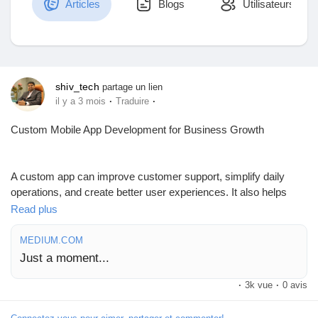
Articles
Blogs
Utilisateurs
Découvrir Marketplace
shiv_tech
partage un lien
·
·
il y a 3 mois
Traduire
Mes produits
Custom Mobile App Development for Business Growth
A custom app can improve customer support, simplify daily
Découvrir Groupes
operations, and create better user experiences. It also helps
brands stay connected with users through mobile devices and
Read plus
respond faster to customer needs. Many companies choose
Mes groupes
custom mobile app development services to support business
MEDIUM.COM
growth and changing market demands. This blog explains key
Just a moment...
features, planning steps, budget factors, and how custom
mobile apps help businesses grow with long-term value.
·
3k vue
·
0 avis
Découvrir Pages