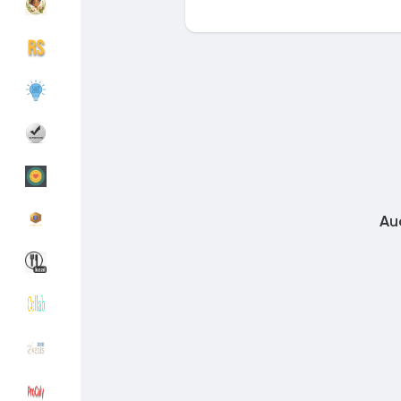
Découvrir Groupes
Mes groupes
Découvrir Pages
Pages aimées
Au
Articles populaires
Découvrir les articles
Financement
Mon financement
Offres
Mes Offres
Emplois
Mes emplois