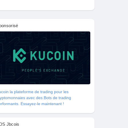
ponsorisé
coin la plateforme de trading pour les
ryptomonnaies avec des Bots de trading
rformants. Essayez-le maintenant !
DS Jbcois