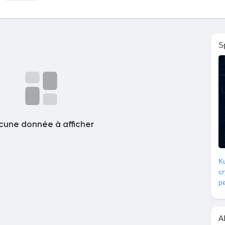
S
cune donnée à afficher
Ku
c
pe
A