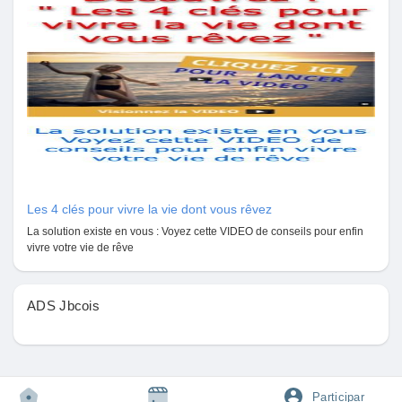
i
i
e
Criar página
r
n
n
-
P
Jobs
i
c
t
Listar Grupos
u
r
e
Courses
Les 4 clés pour vivre la vie dont vous rêvez
La solution existe en vous : Voyez cette VIDEO de conseils pour enfin
Listar Categorias
vivre votre vie de rêve
Fóruns
ADS Jbcois
Movies
Participar