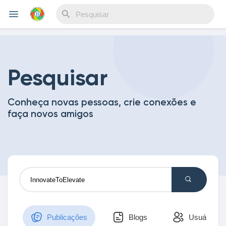
Reels
Pesquisar
Conheça novas pessoas, crie conexões e
Encontrar Eventos
faça novos amigos
Meus Eventos
Encontrar Blogs
Publicações
Blogs
Usuários
Blogs