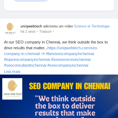
Encontrar Loja
uniqwebtech
adicionou um vídeo
Science et Technologie
·
·
há 2 anos
Traduzir
Meus Produtos
At our SEO company in Chennai, we think outside the box to
drive results that matter...
https://uniqwebtech.com/seo-
company-in-chennai/
->
#bestseocompanyinchennai
#topseocompanyinchennai
#seoservicesinchennai
#seoconsultantinchennai
#seocompanyinchennai
Encontrar Grupos
#digitalmarketingagency
#seoservicesnearme
#seoexpert
Leia mais
#seoagencyinchennai
#ThinkOutsideTheBox
#SEOStrategy
#ChennaiSEO
Meus Grupos
#InnovateToElevate
#seo
#digitalmarketingcompany
Encontrar Páginas