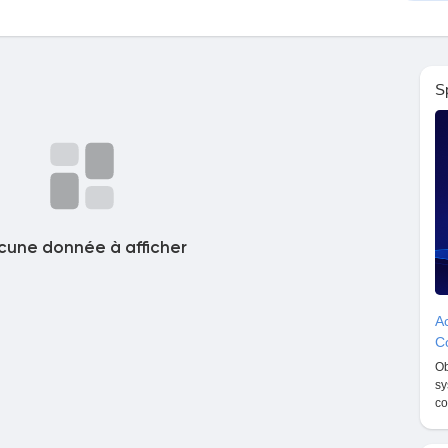
S
cune donnée à afficher
Ac
Co
Ob
sy
co