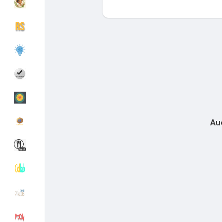
Découvrir Groupes
Mes groupes
Découvrir Pages
Pages aimées
Au
Articles populaires
Découvrir les articles
Financement
Mon financement
Offres
Mes Offres
Emplois
Mes emplois