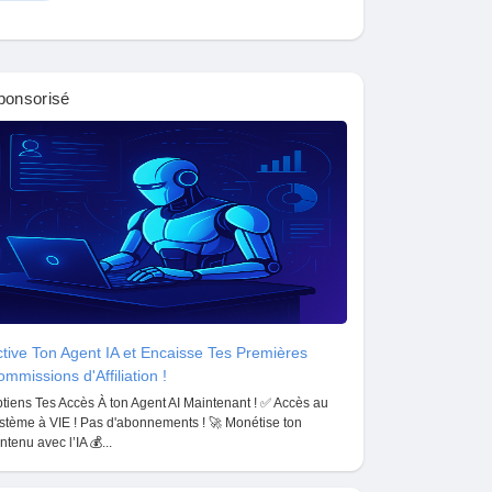
ponsorisé
tive Ton Agent IA et Encaisse Tes Premières
mmissions d'Affiliation !
tiens Tes Accès À ton Agent AI Maintenant ! ✅ Accès au
stème à VIE ! Pas d'abonnements ! 🚀 Monétise ton
ntenu avec l’IA 💰...