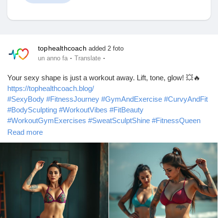
Discover Mercatino
tophealthcoach
added 2 foto
·
·
un anno fa
Translate
I miei prodotti
Your sexy shape is just a workout away. Lift, tone, glow! 💥🔥
https://tophealthcoach.blog/
#SexyBody
#FitnessJourney
#GymAndExercise
#CurvyAndFit
#BodySculpting
#WorkoutVibes
#FitBeauty
#WorkoutGymExercises
#SweatSculptShine
#FitnessQueen
Discover Gruppi
#HealthyIsHot
#FitAndSexy
#NoExcuses
#LiftToTone
Read more
#WomensFitness
#GymForExercise
#StrongNotSkinny
#ConfidenceLooksGood
#TrainHardLookHot
#GlowUp
My Groups
Discover Pagine