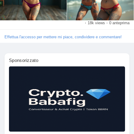
le pagine che mi piacciono
·
18k views
·
0 anteprima
Popular Posts
Effettua l'accesso per mettere mi piace, condividere e commentare!
Discover Posts
Sponsorizzato
Funding
My Funding
Offers