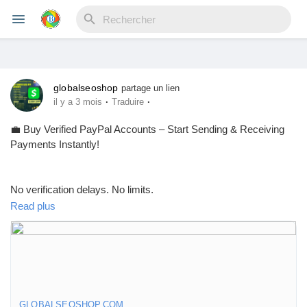
globalseoshop
Reels
partage un lien
·
·
il y a 3 mois
Traduire
💼 Buy Verified PayPal Accounts – Start Sending & Receiving
Payments Instantly!
Découvrir Evènements
No verification delays. No limits.
Mes événements
Get fully verified accounts ready for global transactions 🌍
Read plus
Découvrir Blogs
👉 Perfect for freelancers, eCommerce & online businesses
GLOBALSEOSHOP.COM
Mes Articles