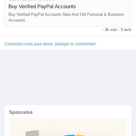
Buy Verified PayPal Accounts
🔗 Visit now:
https://globalseoshop.com/product/buy-verified-
paypal-accounts/
Buy Verified PayPal Accounts New And Old Personal & Business
Accounts
Découvrir Marketplace
·
3k vue
·
0 avis
#PayPal
#BuyVerifiedPayPal
#OnlinePayments
#Freelancers
#EcommerceBusiness
#GlobalPayments
#DigitalBusiness
Connectez-vous pour aimer, partager et commenter!
#MakeMoneyOnline
#AISEO
#GlobalSEOShop
Mes produits
Découvrir Groupes
Mes groupes
Sponsorisé
Découvrir Pages