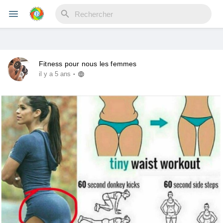
Fitness pour nous les femmes
Reels
·
il y a 5 ans
Découvrir Evènements
Mes événements
Découvrir Blogs
Mes Articles