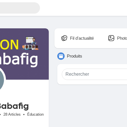
Fil d'actualité
Phot
Produits
Babafig
•
28 Articles
•
Éducation