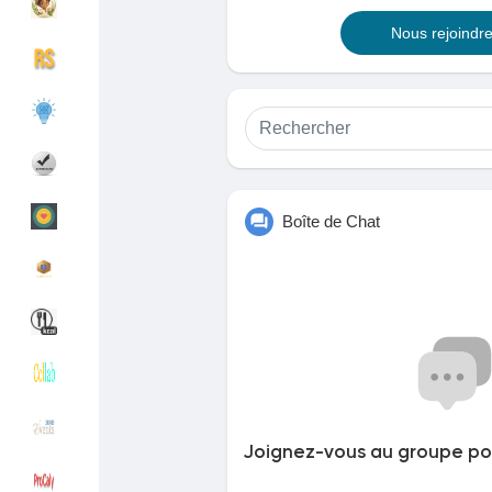
Nous rejoindr
Découvrir Groupes
Mes groupes
Découvrir Pages
Pages aimées
Boîte de Chat
Articles populaires
Découvrir les articles
Financement
Mon financement
Offres
Mes Offres
Joignez-vous au groupe pou
Emplois
Mes emplois