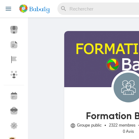
Reels
Découvrir Evènements
Mes événements
Découvrir Blogs
Mes Articles
Formation 
Groupe public
•
2322 membres
Découvrir Marketplace
Mes produits
0 Avis