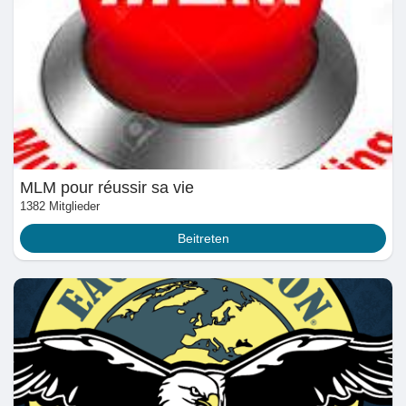
Angebote
Jobs
Jobs
Gruppen
MLM pour réussir sa vie
1382 Mitglieder
Beitreten
Gruppen
Foren
Filme