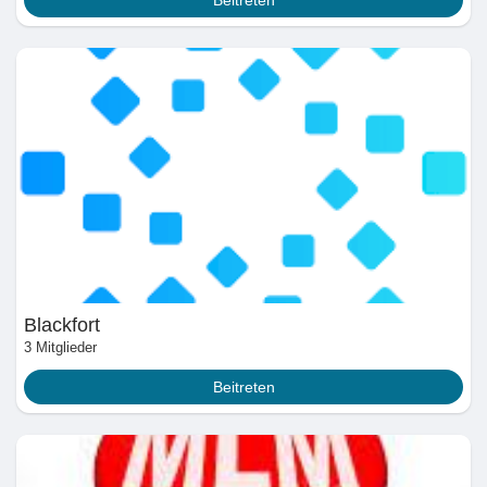
Seiten denen du folgst
Beliebte Beiträge
Beiträge entdecken
Spendenaufruf
Blackfort
Meine Finanzierung/en
3 Mitglieder
Beitreten
Angebote