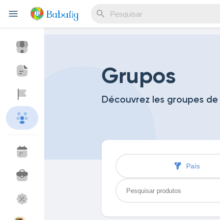
Reels
Grupos
Découvrez les groupes de
Encontrar Eventos
Meus eventos
Encontrar Blogs
Blogs
País
Encontrar Marketplace
Meus produtos