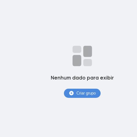
Nenhum dado para exibir
Criar grupo