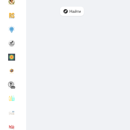
Найти
Найти Группы
Мои группы
Найти Страницы
Понравились с
Популярные записи
Найти сообщен
Funding
My Funding
Offers
Создать страни
Jobs
Список групп