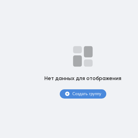
траницы
ия
Нет данных для отображения
Создать группу
цу