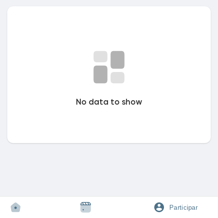
Discover Mercado
My Products
No data to show
Discover Grupos
My Groups
Discover Páginas
Participar