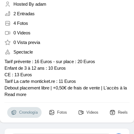
Hosted By
adam
2 Entradas
4 Fotos
Discover Mercado
0 Videos
0 Vista previa
My Products
Spectacle
Tarif prévente : 16 Euros - sur place : 20 Euros
Enfant de 3 à 12 ans : 10 Euros
CE : 13 Euros
Discover Grupos
Tarif La carte monticket.re : 11 Euros
Debout placement libre | +0,50€ de frais de vente | L'accès à la
salle est interdit aux moins de 3 ans
Read more
My Groups
La nuit du vendredi 25 octobre : LA FLAMME DO-FÉ dans Port !
Cronología
Fotos
Videos
Reels
Le public réunionnais à la chance de voir les célèbres artistes
Discover Páginas
réunionnaises sur la scène du Kabardock grâce aux
représentants de la flamme DO-FÉ et de la flamme kréol : Dany