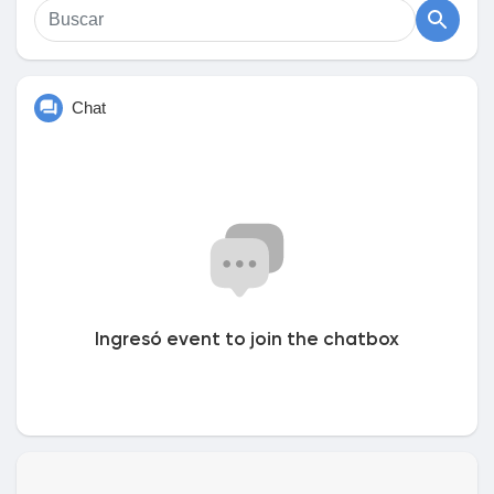
MANYAN et Bolon EVENTS.
le gustaba páginas
Les artistes féminins de LA FLAMME DO-FÉ, qui se distinguent
comme les chanteuses les plus appréciées de notre île qui
Chat
connaissent un succès fulgurant, seront également présentes
Popular Posts
sur la scène du Kabardock : Chantale MANYAN - Missty -
Emilie IVARA - Christy - Pop Expérience -Médérice - Réhanne -
Miane FAMI MELODY et d'autres surprises.....
Discover Posts
Financiamiento
Ingresó event to join the chatbox
My Funding
Ofertas