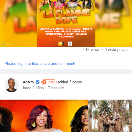
Récompenses
Babarun (BBRN)
Calculez vos calories
·
1k views
·
0 vista previa
Please log in to like, share and comment!
Collab Influenceurs
adam
added 3 potos
PRO
Événementiels
·
·
hace 2 años
Translate
Procaly
Affiliation