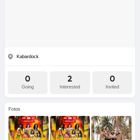
Ofertas
Empleos
Empleos
Kabardock
Courses
0
2
0
Lista de Usuarios
Going
Interested
Invited
Foros
Fotos
Películas