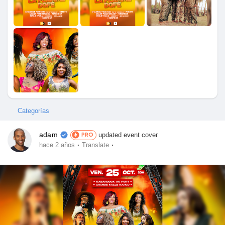
Juegos
Desarrolladores
Merits
Entreprises locales
Categorías
adam
updated event cover
PRO
Runsound music
·
·
hace 2 años
Translate
La silver économie
Affiliation Matrice 3x9