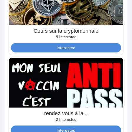
Crea pagina
Jobs
Cours sur la cryptomonnaie
9 Interested
My Jobs
Interested
Courses
Elenco utenti
Forums
rendez-vous à la...
Movies
2 Interested
Interested