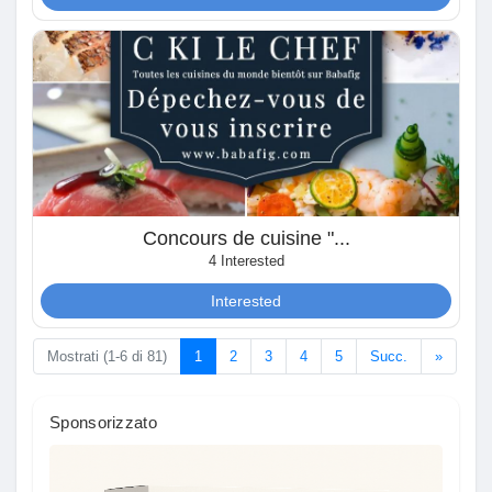
Giochi
Developers
Merits
Entreprises locales
Concours de cuisine "...
4 Interested
Interested
Runsound music
Mostrati (1-6 di 81)
1
2
3
4
5
Succ.
»
La silver économie
Sponsorizzato
Affiliation Matrice 3x9