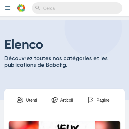
Reels
Elenco
Découvrez toutes nos catégories et les
Discover Events
publications de Babafig.
My Events
Utenti
Articoli
Pagine
Discover Blogs
My Blogs