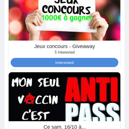
Discover Mercatino
I miei prodotti
Jeux concours - Giveaway
5 Interested
Interested
Discover Gruppi
My Groups
Discover Pagine
Ce sam. 16/10 à...