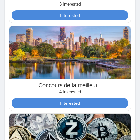
3 Interested
le pagine che mi piacciono
Interested
Popular Posts
Discover Posts
Funding
Concours de la meilleur...
4 Interested
My Funding
Interested
Offers