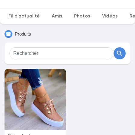
Fil d'actualité
Amis
Photos
Vidéos
Re
Découvrir Marketplace
Produits
Mes produits
Découvrir Groupes
Mes groupes
Découvrir Pages