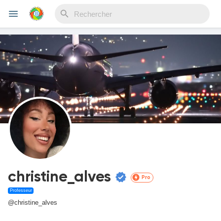
Reels
Découvrir Evènements
Mes événements
christine_alves
Pro
Découvrir Blogs
Professeur
@christine_alves
Mes Articles