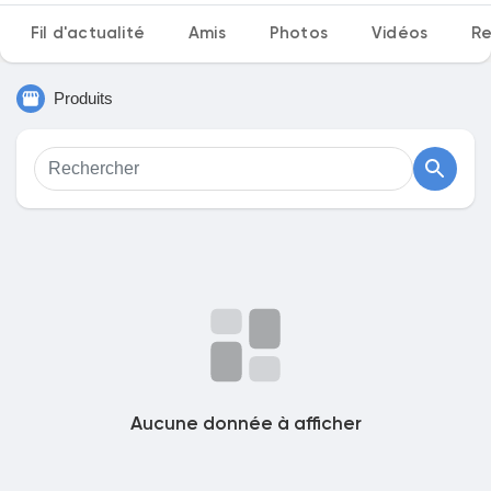
Fil d'actualité
Amis
Photos
Vidéos
Re
Produits
Découvrir Marketplace
Mes produits
Découvrir Groupes
Mes groupes
Aucune donnée à afficher
Découvrir Pages