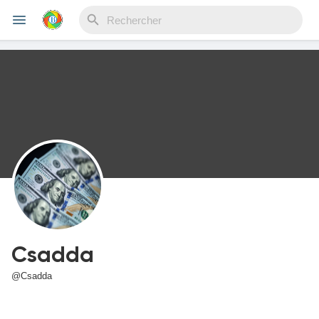
Reels
Découvrir Evènements
Mes événements
Csadda
Découvrir Blogs
@Csadda
Mes Articles