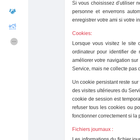
Si vous choisissez d'utiliser 
personne et enverrons autom
enregistrer votre ami si votre i
Courses
gebruikerslijst
Cookies:
Forums
Movies
Lorsque vous visitez le site
ordinateur pour identifier d
améliorer votre navigation sur
Spellen
Developers
Service, mais ne collecte pas 
Merits
Entreprises locales
Un cookie persistant reste sur 
des visites ultérieures du Ser
cookie de session est temporai
Runsound music
La silver économie
refuser tous les cookies ou p
fonctionner correctement si la 
Affiliation Matrice 3x9
Récompenses
Fichiers journaux :
Les informations du fichier j