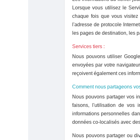
Babarun (BBRN)
Calculez vos calories
Lorsque vous utilisez le Serv
chaque fois que vous visitez
Collab Influenceurs
Événementiels
l'adresse de protocole Interne
les pages de destination, les p
Procaly
Affiliation
Services tiers :
Nous pouvons utiliser Google 
envoyées par votre navigateur
Prêts Immobiliers
reçoivent également ces informat
Comment nous partageons vos i
Nous pouvons partager vos inf
faisons, l'utilisation de vos
informations personnelles da
données co-localisés avec des
Nous pouvons partager ou div