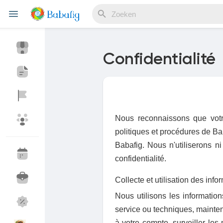
Confidentialité
Reels
Discover Events
My Events
Nous reconnaissons que votre 
politiques et procédures de Baba
Babafig. Nous n'utiliserons n
confidentialité.
Discover Blogs
My Blogs
Collecte et utilisation des info
Nous utilisons les informatio
Discover Market
My Products
service ou techniques, mainten
à votre compte, surveiller les