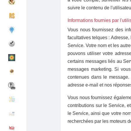
suivre le contenu de l'utilisate
Discover Groepen
My Groups
Informations fournies par l'utili
Vous nous fournissez des inf
facultatives telques :
Adresse, 
Service. Votre nom et les autre
Discover Pagina
hield van pagina 's
pouvons utiliser votre adress
certains messages liés au Ser
messages marketing. Si vous 
Popular Posts
Discover Posts
contenues dans le message. 
adresse e-mail et nos réponse
Funding
My Funding
Vous nous fournissez également
contributions sur le Service,
Offers
Maak pagina
le Service, ainsi que votre n
recherchées par les moteurs de
Jobs
gebruikerslijst