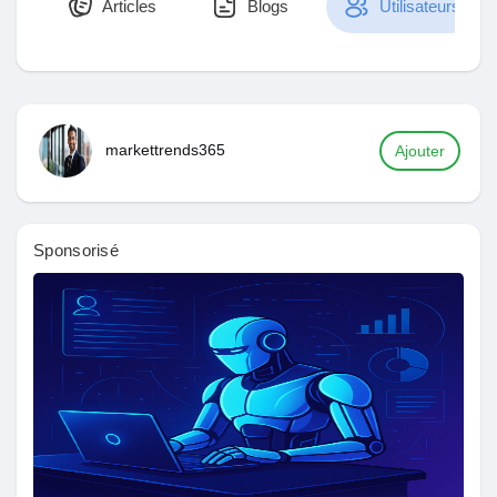
Articles
Blogs
Utilisateurs
Découvrir Marketplace
markettrends365
Ajouter
Mes produits
Sponsorisé
Découvrir Groupes
Mes groupes
Découvrir Pages