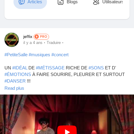
Articles
Blogs
Utilisateurs
Découvrir Marketplace
jeffix
PRO
·
·
il y a 4 ans
Traduire
Mes produits
#PetiteSalle
#musiques
#concert
UN
#IDÉAL
DE
#MÉTISSAGE
RICHE DE
#SONS
ET D'
#ÉMOTIONS
À FAIRE SOURIRE, PLEURER ET SURTOUT
Découvrir Groupes
#DANSER
!!!
Read plus
L'
#univers
#sonore
#original
de
#Ki_Bongo
est
#marqué
par
Mes groupes
tous les
#styles
qui ont jalonné le# parcours du
#chanteur
et
#percussionniste
#Christian_Kibongui_Saminou
(
#soukouss
,
#coupé_décalé
,
#folklore
#afro_colombien
,
#ragga
,
#rock
,
#raï
,
#reggae
...). Le
#mélange
#malicieux
des
#instruments
Découvrir Pages
#traditionnels
et
#modernes
donne
#naissance
à une
#musique
#envoûtante
et
#rythmée
.