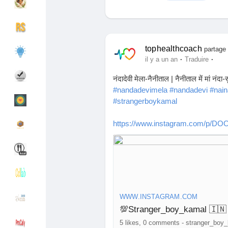
Découvrir Groupes
Mes groupes
tophealthcoach
partage 
·
·
il y a un an
Traduire
नंदादेवी मेला-नैनीताल | नैनीताल में मां नंद
Découvrir Pages
Pages aimées
#nandadevimela
#nandadevi
#nain
#strangerboykamal
https://www.instagram.com/p/D
Articles populaires
Découvrir les articles
Financement
Mon financement
Offres
Mes Offres
WWW.INSTAGRAM.COM
5 likes, 0 comments - stranger_boy_kam
Emplois
Mes emplois