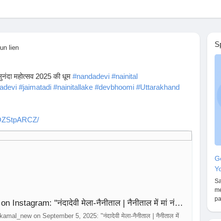
S
un lien
ा-सुनंदा महोत्सव 2025 की धूम
#nandadevi
#nainital
adevi
#jaimatadi
#nainitallake
#devbhoomi
#Uttarakhand
OOZStpARCZ/
Gé
Yo
Sa
mé
pa
💯Stranger_boy_kamal 🇮🇳 on Instagram: "नंदादेवी मेला-नैनीताल | नैनीताल में मां नंदा-सुनंदा महोत्सव 2025 की धूम #nandadevi #nainital #nandadevimela #nandadevi #nainadevi #jaimatadi #nainitallake #devbhoomi #Uttarakhand #strangerboykamal"
al_new on September 5, 2025: "नंदादेवी मेला-नैनीताल | नैनीताल में