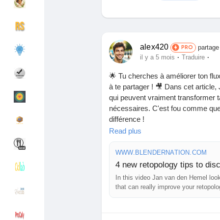
Découvrir Groupes
Mes groupes
alex420
partage
PRO
·
·
il y a 5 mois
Traduire
🌟 Tu cherches à améliorer ton flux
Découvrir Pages
Pages aimées
à te partager ! 🎥 Dans cet artic
qui peuvent vraiment transformer ta
nécessaires. C'est fou comme quel
différence !
Articles populaires
Découvrir les articles
Read plus
J'ai moi-même expérimenté avec c
mes projets. Si tu es passionné par
WWW.BLENDERNATION.COM
Financement
Mon financement
4 new retopology tips to dis
Quelles sont tes astuces préférées
In this video Jan van den Hemel look
that can really improve your retopol
Offres
Mes Offres
👉 Découvre l'article ici :
https://w
discover/
Emplois
Mes emplois