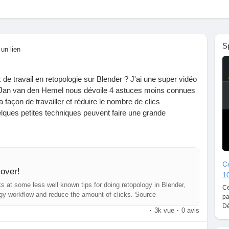
S
 un lien
 de travail en retopologie sur Blender ? J'ai une super vidéo
le, Jan van den Hemel nous dévoile 4 astuces moins connues
 façon de travailler et réduire le nombre de clics
ques petites techniques peuvent faire une grande
es conseils et ça a vraiment changé ma manière d'aborder
 la modélisation 3D, tu ne veux pas rater ça !
Ce
cover!
1
 pour la retopologie ? Partage-les en commentaire !
s at some less well known tips for doing retopology in Blender,
Ce
ogy workflow and reduce the amount of clicks. Source
pa
ww.blendernation.com/2026/03/03/4-new-retopology-tips-to-
Dé
·
3k vue
·
0 avis