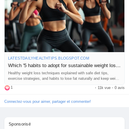
👉 Read the full blog now and start your sustainable health
Pages aimées
journey today!
Articles populaires
https://latestdailyhealthtips.blogspot.com/2026/01/which-5-
habits-to-adopt-for-sustainable.html
Découvrir les articles
LATESTDAILYHEALTHTIPS.BLOGSPOT.COM
Which '5 habits to adopt for sustainable weight loss'?
#SustainableHealth
#HealthyHabits
#WellnessJourney
Financement
Healthy weight loss techniques explained with safe diet tips,
#HealthyLifestyle
#DailyHabits
#SelfCareRoutine
exercise strategies, and habits to lose fat naturally and keep weight
#MindBodyHealth
#LongTermHealth
#NaturalWellness
off long-term.
1
#FitLifeStyle
#HealthGoals
#LifestyleChange
#WellnessTips
·
11k vue
·
0 avis
Mon financement
#HealthyMindHealthyBody
#PositiveHabits
#HolisticHealth
#HealthAwareness
#LiveWell
#BalancedLife
Connectez-vous pour aimer, partager et commenter!
#WellnessMotivation
#HealthyChoices
#FitnessMindset
Offres
#BetterLiving
#HealthTransformation
#DailyWellness
#SelfImprovement
#HealthTips
#LifestyleWellness
Sponsorisé