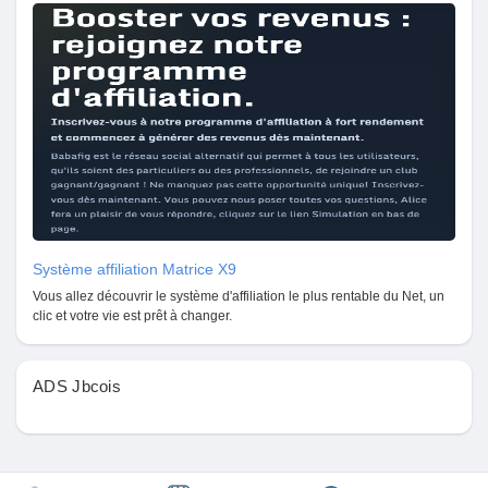
Mes Offres
Emplois
Mes emplois
Cours
Système affiliation Matrice X9
Mes cours
Vous allez découvrir le système d'affiliation le plus rentable du Net, un
clic et votre vie est prêt à changer.
Forums
ADS Jbcois
Film