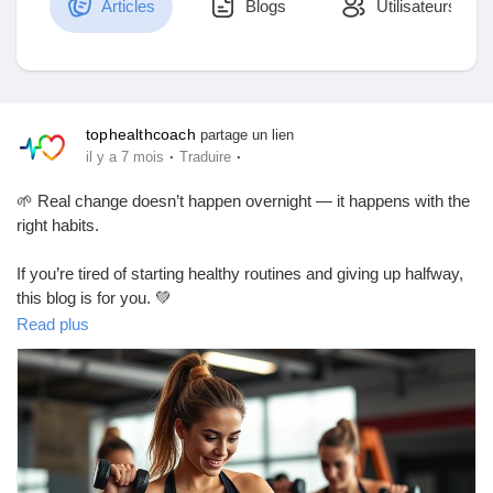
Articles
Blogs
Utilisateurs
Découvrir Marketplace
tophealthcoach
partage un lien
·
·
il y a 7 mois
Traduire
Mes produits
🌱 Real change doesn’t happen overnight — it happens with the
right habits.
If you’re tired of starting healthy routines and giving up halfway,
Découvrir Groupes
this blog is for you. 💚
Read plus
Discover 5 powerful habits that help you build sustainable
Mes groupes
health, boost energy, improve mindset, and create long-term
wellness without stress or extreme rules.
✨ Small daily actions can transform your body, mind, and
Découvrir Pages
lifestyle forever.